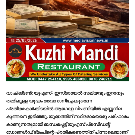
വാഷിങ്ടൺ: യുഎസ്- ഇസ്രായേൽ സഖ്യവും ഇറാനും
തമ്മിലുള്ള യുദ്ധം അവസാനിച്ചേക്കുമെന്ന
പ്രതീക്ഷകൾക്കിടയിൽ ആഗോള വിപണിയിൽ എണ്ണവില
കുത്തനെ ഇടിഞ്ഞു. യുദ്ധത്തിന് സ്ഥിരമായൊരു പരിഹാരം
കാണുന്നതുമായി ബന്ധപ്പെട്ട് യുഎസ് പ്രസിഡന്റ്
ഡോണൾഡ് ട്രംപിന്റെ പ്രതികരണത്തിന് പിന്നാലെയാണ്