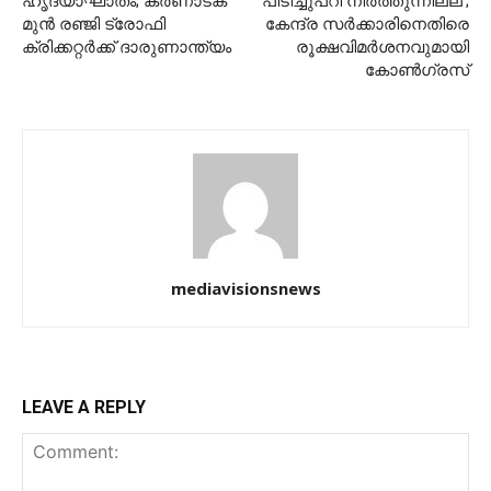
ഹൃദയാഘാതം; കര്‍ണാടക
പിടിച്ചുപറി നിർത്തുന്നില്ല’;
മുന്‍ രഞ്ജി ട്രോഫി
കേന്ദ്ര സർക്കാരിനെതിരെ
ക്രിക്കറ്റര്‍ക്ക് ദാരുണാന്ത്യം
രൂക്ഷവിമർശനവുമായി
കോൺഗ്രസ്
mediavisionsnews
LEAVE A REPLY