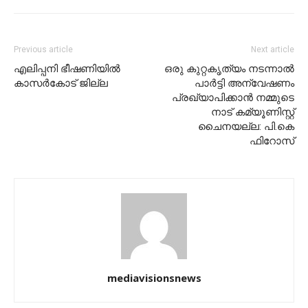
Previous article
Next article
എലിപ്പനി ഭീഷണിയില്‍
ഒരു കുറ്റകൃത്യം നടന്നാല്‍
കാസര്‍കോട് ജില്ല
പാര്‍ട്ടി അന്വേഷണം
പ്രഖ്യാപിക്കാന്‍ നമ്മുടെ
നാട് കമ്യൂണിസ്റ്റ്
ചൈനയല്ല: പി.കെ
ഫിറോസ്
mediavisionsnews