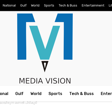
National
Gulf
World
Sports
Tech & Buss
Entertainment
Li
onal
Gulf
World
Sports
Tech & Buss
Ente
യിരുന്ന മണല്‍ പിടികൂടി