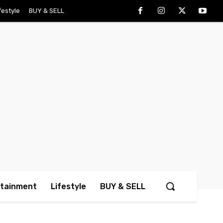
festyle
BUY & SELL
rtainment
Lifestyle
BUY & SELL