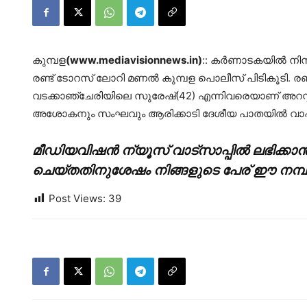
കുമ്പള
(www.mediavisionnews.in)
:: കര്‍ണാടകയില്‍ ന
രണ്ട് ടോറസ് ലോറി മണല്‍ കുമ്പള പൊലീസ് പിടികൂടി. രണ്ട
വടക്കാഞ്ചേരിയിലെ സുരേഷ്(42) എന്നിവരെയാണ് അറസ്റ്റ് 
അശോകനും സംഘവും ആരിക്കാടി ദേശീയ പാതയില്‍ വാ
മീഡിയവിഷൻ ന്യൂസ് വാട്സാപ്പില്‍ ലഭിക്കാന്
ചെയ്തതിനുശേഷം നിങ്ങളുടെ പേര് ഈ നമ്പറില
Post Views:
39