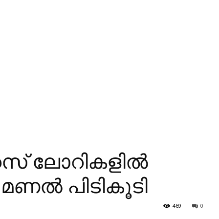
സ് ലോറികളില്‍
മണല്‍ പിടികൂടി
469
0