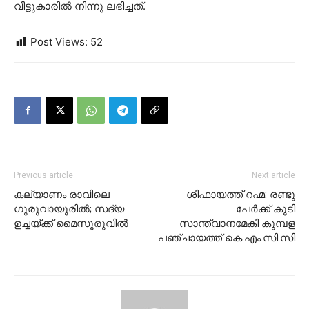
വീട്ടുകാരില്‍ നിന്നു ലഭിച്ചത്.
Post Views:
52
Previous article
Next article
കല്യാണം രാവിലെ
ശിഫായത്ത് റഹ്മ: രണ്ടു
ഗുരുവായൂരില്‍; സദ്യ
പേർക്ക് കൂടി
ഉച്ചയ്ക്ക് മൈസൂരുവില്‍
സാന്ത്വാനമേകി കുമ്പള
പഞ്ചായത്ത് കെ.എം.സി.സി