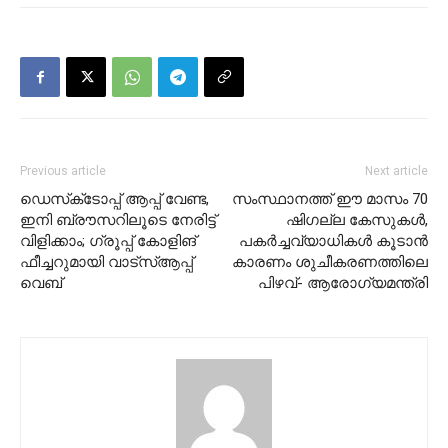
Previous article
Next article
ഡെസ്‌ക്‌ടോപ്പ് ആപ്പ് വേണ്ട,
സംസ്ഥാനത്ത് ഈ മാസം 70
ഇനി ബ്രൗസറിലൂടെ നേരിട്ട്
ഷിഗല്ല കേസുകൾ,
വിളിക്കാം; ഗ്രൂപ്പ് കോളിങ്
പകർച്ചവ്യാധികൾ കൂടാൻ
ഫീച്ചറുമായി വാട്‌സ്ആപ്പ്
കാരണം ശുചീകരണത്തിലെ
വെബ്
പിഴവ്- ആരോഗ്യമന്ത്രി