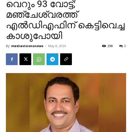
വെറും 93 വോട്ട്;
മഞ്ചേശ്വരത്ത്
എൽഡിഎഫിന് കെട്ടിവെച്ച
കാശുപോയി
By
mediavisionsnews
-
May 8, 2026
298
0