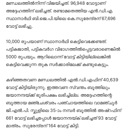
മണ്ഡലത്തിൽനിന്ന്‌ വിജയിച്ചത്. 96,948 വോട്ടാണ്
അദ്ദേഹത്തിന് ലഭിച്ചത്. രണ്ടാമതെത്തിയ എൻ.ഡി.എ.
സ്ഥാനാർഥി ബി.ജെ.പി.യിലെ കെ.സുരേന്ദ്രന് 67,696
വോട്ട് ലഭിച്ചു.
10,000 രൂപയാണ് സ്ഥാനാർഥി കെട്ടിവെക്കേണ്ടത്.
പട്ടികജാതി, പട്ടികവർഗ വിഭാഗത്തിൽപ്പെട്ടവരാണെങ്കിൽ
5000 രൂപയും. ആറിലൊന്ന് വോട്ട് കിട്ടിയില്ലെങ്കിൽ
കെട്ടിവെക്കുന്ന തുക സർക്കാരിലേക്ക് കണ്ടുകെട്ടും.
കഴിഞ്ഞതവണ മണ്ഡലത്തിൽ എൽ.ഡി.എഫിന് 40,639
വോട്ട് കിട്ടിയിരുന്നു. ഇത്തവണ സ്വന്തം ബൂത്തിലും
ജയാനന്ദയ്ക്ക് ഭൂരിപക്ഷം ലഭിച്ചില്ല. അദ്ദേഹത്തിന്റെ
ബൂത്തായ മഞ്ചേശ്വരം പഞ്ചായത്തിലെ വാമഞ്ചൂർ
ജി.എൽ.പി. സ്കൂളിലെ 35-ാം നമ്പർ ബൂത്തിൽ അഷ്റഫിന്
661 വോട്ട് ലഭിച്ചപ്പോൾ ജയാനന്ദയ്ക് ലഭിച്ചത് 93 വോട്ട്
മാത്രം. സുരേന്ദ്രന് 164 വോട്ട് കിട്ടി.