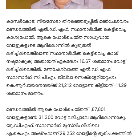
കാസർകോട്: നിയമസഭാ തിരഞ്ഞെടുപ്പിൽ മഞ്ചേശ്വരം
മണ്ഡലത്തിൽ എൽ.ഡി.എഫ്. സ്ഥാനാർഥിക്ക് കെട്ടിവെച്ച
കാശുപോയി. ആകെ പോൾചെയ്ത സാധുവായ
വോട്ടുകളുടെ ആറിലൊന്നിൽ കൂടുതൽ
ലഭിച്ചില്ലെങ്കിലാണ് സ്ഥാനാർഥിക്ക് കെട്ടിവെച്ച കാശ്
നഷ്ടമാകുക; അതായത് ഏകദേശം 16.67 ശതമാനം വോട്ട്
ലഭിച്ചില്ലെങ്കിൽ. മഞ്ചേശ്വരത്ത് എൽ.ഡി.എഫ്.
സ്ഥാനാർഥി സി.പി.എം. ജില്ലാ സെക്രട്ടേറിയറ്റംഗം
കെ.ആർ.ജയാനന്ദയ്ക്ക് 21,212 വോട്ടാണ് കിട്ടിയത് -11.29
ശതമാനം മാത്രം.
മണ്ഡലത്തിൽ ആകെ പോൾചെയ്തത് 1,87,801
വോട്ടുകളാണ്. 31,300 വോട്ട് ലഭിച്ചാലേ ആറിലൊന്നാകൂ.
യു.ഡി.എഫ്. സ്ഥാനാർഥി മുസ്‌ലിം ലീഗിലെ
എ.കെ.എം.അഷ്റഫാണ് 29,252 വോട്ടിന്റെ ഭൂരിപക്ഷത്തിൽ