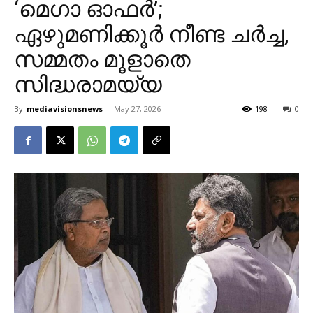
‘മെഗാ ഓഫർ’;
ഏഴുമണിക്കൂർ നീണ്ട ചർച്ച,
സമ്മതം മൂളാതെ
സിദ്ധരാമയ്യ
By
mediavisionsnews
-
May 27, 2026
198
0