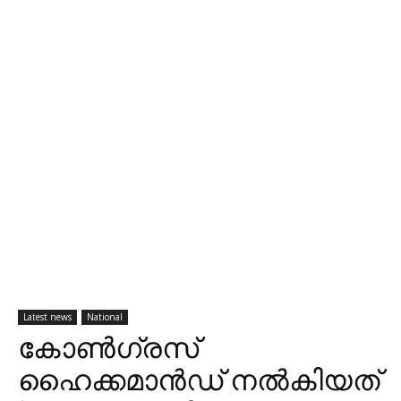
Latest news
National
കോൺഗ്രസ്
ഹൈക്കമാൻഡ് നൽകിയത്