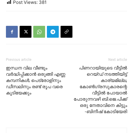
Post Views:
381
Previous article
Next article
ഇന്ധന വില വീണ്ടും
പിണറായിയുടെ വീട്ടിൽ
വർദ്ധിപ്പിക്കാൻ ഒരുങ്ങി എണ്ണ
റെയ്‌ഡ്‌ നടത്തിയിട്ട്
കമ്പനികൾ; പെട്രോളിനും
കാര്യമില്ല,
ഡീസലിനും രണ്ട് രൂപ വരെ
കോൺഗ്രസുകാരന്റെ
കൂടിയേക്കും
വീട്ടിൽ പോയാൽ
പോരുന്നവഴി ബി.ജെ.പിക്ക്
ഒരു നേതാവിനെ കിട്ടും
-ബിനീഷ് കോടിയേരി