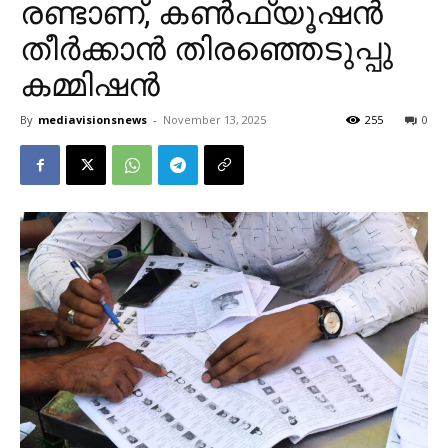
രണ്ടാണ്, കൺഫ്യൂഷൻ
തീർക്കാൻ തിരഞ്ഞെടുപ്പു
കമ്മിഷൻ
By
mediavisionsnews
-
November 13, 2025
255
0