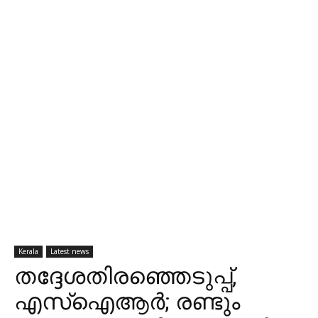
Kerala
Latest news
തദ്ദേശതിരഞ്ഞെടുപ്പ്,
എസ്ഐആർ; രണ്ടും