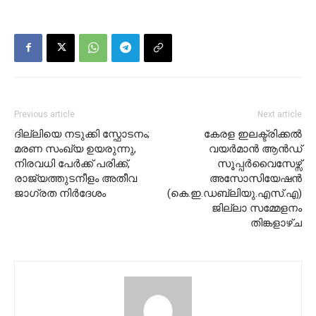
Previous article
Next article
ദില്ലിയെ നടുക്കി സ്ഫോടനം;
കേരള ഇലക്ട്രിക്കൽ
മരണ സംഖ്യ ഉയരുന്നു,
വയർമാൻ ആൻഡ്
നിരവധി പേർക്ക് പരിക്ക്,
സൂപ്പർവൈസേഴ്സ്
രാജ്യത്തുടനീളം അതീവ
അസോസിയേഷൻ
ജാഗ്രത നിർദേശം
(കെ.ഇ.ഡബ്ലിയു.എസ്.എ)
ജില്ലാ സമ്മേളനം
തിങ്കളാഴ്ച