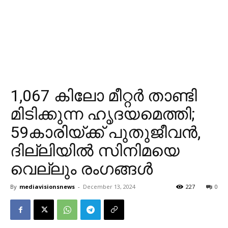
1,067 കിലോ മീറ്റർ താണ്ടി
മിടിക്കുന്ന ഹൃദയമെത്തി;
59കാരിയ്ക്ക് പുതുജീവൻ,
ദില്ലിയിൽ സിനിമയെ
വെല്ലും രംഗങ്ങൾ
By
mediavisionsnews
-
December 13, 2024
227
0