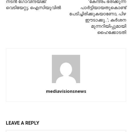
നടന്‍ ഗോവിന്ദയ്ക്ക്
‘കേന്ദ്രം ഭരിക്കുന്ന
വെടിയേറ്റു; ഐസിയുവില്‍
പാർട്ടിയായതുകൊണ്ട്
പേടിച്ചിരിക്കുകയാണോ, പിഴ
ഈടാക്കൂ…’; കർശന
മുന്നറിയിപ്പുമായി
ഹൈക്കോടതി
mediavisionsnews
LEAVE A REPLY