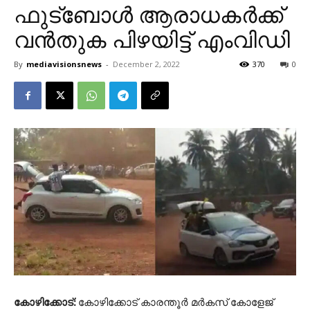
ഫുട്ബോൾ ആരാധകർക്ക്
വൻതുക പിഴയിട്ട് എംവിഡി
By
mediavisionsnews
-
December 2, 2022
370
0
കോഴിക്കോട്:
കോഴിക്കോട് കാരന്തൂര്‍ മര്‍കസ് കോളേജ്