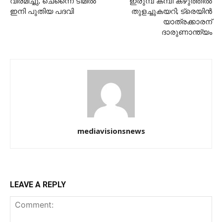
വിരമിച്ചു; ചെന്നൈ ടീമില്‍
ഇരുമ്പ് കമ്പി കഴുത്തിൽ
ഇനി പുതിയ പദവി
തുളച്ചുകയറി; ട്രെയിൻ
യാത്രക്കാരന്
ദാരുണാന്ത്യം
mediavisionsnews
LEAVE A REPLY