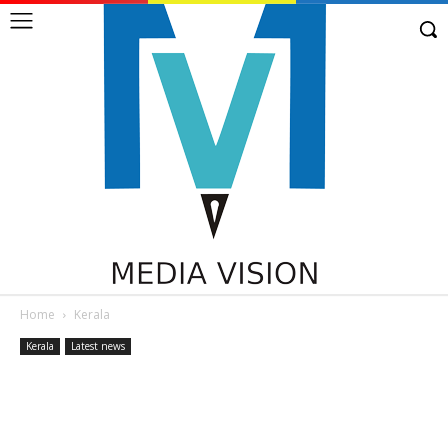
Home
Kerala
Kerala
Latest news