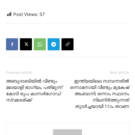
Post Views:
57
Previous article
Next article
അബുദാബിയില്‍ വീണ്ടും
ഇന്ത്യയിലെ സമ്പന്നരില്‍
മലയാളി ഭാഗ്യം; പതിമൂന്ന്
ഒന്നാമനായി വീണ്ടും മുകേഷ്
കോടി രൂപ കാസര്‍ഗോഡ്
അംബാനി; ഒന്നാം സ്ഥാനം
സ്വദേശിക്ക്
നിലനിര്‍ത്തുന്നത്
തുടര്‍ച്ചയായി 11ാം തവണ