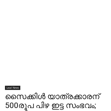
Local News
സൈക്കിൾ യാത്രക്കാരന്
500രൂപ പിഴ ഇട്ട സംഭവം;