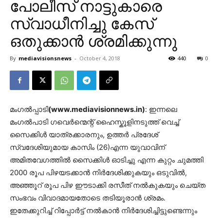
പോലീസ് നാട്ടുകാരെ
സ്വാധീനിച്ചു കേസ്
ഒതുക്കാൻ ശ്രമിക്കുന്നു
By
mediavisionsnews
-
October 4, 2018
440
0
മംഗൽപ്പാടി
(www.mediavisionnews.in)
: ഇന്നലെ
മംഗൽപാടി ഗവെർന്മെന്റ് ഹൈസ്കൂളിനടുത്ത്‌ വെച്ച്
സൈക്കിൾ യാത്രക്കാരനും, ഉത്തർ പ്രദേശ്
സ്വദേശിയുമായ കാസിം (26)എന്ന യുവാവിന്
അമിതവേഗത്തിൽ സൈക്കിൾ ഓടിച്ചു എന്ന കുറ്റം ചുമത്തി
2000 രൂപ പിഴയടക്കാൻ നിർദേശിക്കുകയും ഒടുവിൽ,
അഞ്ഞൂറ് രൂപ പിഴ ഈടാക്കി രസീത് നൽകുകയും ചെയ്ത
സംഭവം വിവാദമായതോടെ തടിയൂരാൻ ശ്രമം.
ഇതേക്കുറിച്ച് റിപ്പോർട്ട് നൽകാൻ നിർദേശിച്ചിട്ടുണ്ടെന്നും