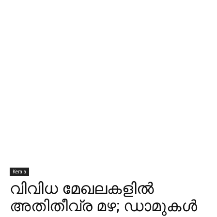
Kerala
വിവിധ മേഖലകളില്‍
അതിതീവ്ര മഴ; ഡാമുകള്‍