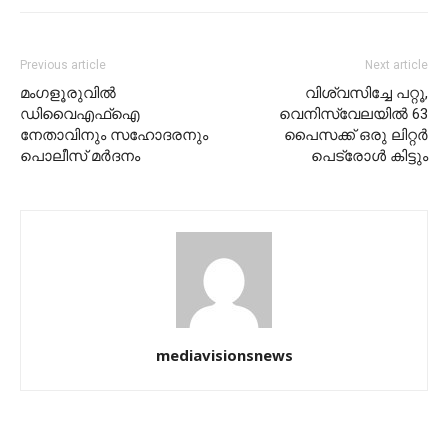
Previous article
Next article
മംഗളൂരുവിൽ
വിശ്വസിച്ചേ പറ്റൂ,
ഡിവൈഎഫ‌്ഐ
വെനിസ്വേലയിൽ 63
നേതാവിനും സഹോദരനും
പൈസക്ക് ഒരു ലിറ്റർ
പൊലീസ്‌ മർദനം
പെട്രോൾ കിട്ടും
mediavisionsnews