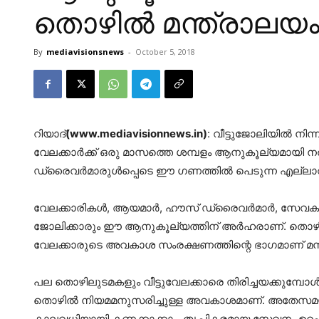
തൊഴില്‍ മന്ത്രാലയ
By
mediavisionsnews
-
October 5, 2018
റിയാദ്
(www.mediavisionnews.in)
: വീട്ടുജോലിയില്‍ നിന്
വേലക്കാര്‍ക്ക് ഒരു മാസത്തെ ശമ്പളം ആനുകൂല്യമായി ന
ഡ്രൈവര്‍മാരുള്‍പ്പെടെ ഈ ഗണത്തില്‍ പെടുന്ന എല്ലാ
വേലക്കാരികള്‍, ആയമാര്‍, ഹൗസ് ഡ്രൈവര്‍മാര്‍, സേവകര്
ജോലിക്കാരും ഈ ആനുകൂല്യത്തിന് അര്‍ഹരാണ്. തൊഴില്‍
വേലക്കാരുടെ അവകാശ സംരക്ഷണത്തിന്റെ ഭാഗമാണ് മന്ത
പല തൊഴിലുടമകളും വീട്ടുവേലക്കാരെ തിരിച്ചയക്കുമ്പോള്‍
തൊഴില്‍ നിയമമനുസരിച്ചുള്ള അവകാശമാണ്. അതേസമയം 
കാലവധിയായി കണക്കാക്കാം. തൃപ്തികരമായ സേവനം ഉറപ്പ