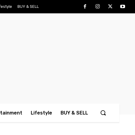
festyle
BUY & SELL
rtainment
Lifestyle
BUY & SELL