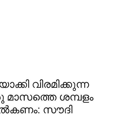
യാക്കി വിരമിക്കുന്ന
് ഒരു മാസത്തെ ശമ്പളം
്‍കണം: സൗദി