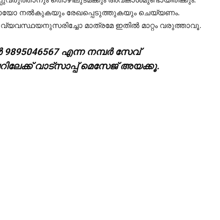
കായോ നല്‍കുകയും രേഖപ്പെടുത്തുകയും ചെയ്യണം.
യവസ്ഥയനുസരിച്ചോ മാത്രമേ ഇതില്‍ മാറ്റം വരുത്താവൂ.
‍ 9895046567 എന്ന നമ്പര്‍ സേവ്
േക്ക് വാട്സാപ്പ് മെസേജ് അയക്കൂ.