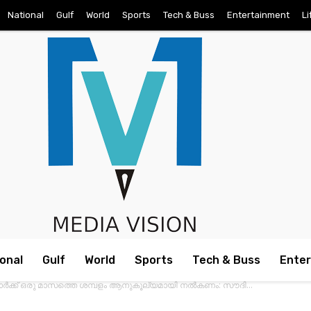
National
Gulf
World
Sports
Tech & Buss
Entertainment
Li
onal
Gulf
World
Sports
Tech & Buss
Ente
േലക്കാര്‍ക്ക് ഒരു മാസത്തെ ശമ്പളം ആനുകൂല്യമായി നല്‍കണം: സൗദി...