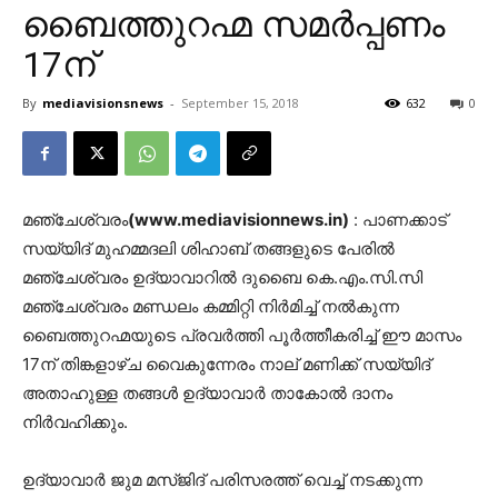
ബൈത്തുറഹ്മ സമർപ്പണം
17ന്
By
mediavisionsnews
-
September 15, 2018
632
0
മഞ്ചേശ്വരം
(www.mediavisionnews.in)
: പാണക്കാട്
സയ്യിദ് മുഹമ്മദലി ശിഹാബ് തങ്ങളുടെ പേരിൽ
മഞ്ചേശ്വരം ഉദ്യാവാറിൽ ദുബൈ കെ.എം.സി.സി
മഞ്ചേശ്വരം മണ്ഡലം കമ്മിറ്റി നിർമിച്ച് നൽകുന്ന
ബൈത്തുറഹ്മയുടെ പ്രവർത്തി പൂർത്തീകരിച്ച് ഈ മാസം
17ന് തിങ്കളാഴ്ച വൈകുന്നേരം നാല് മണിക്ക് സയ്യിദ്
അതാഹുള്ള തങ്ങൾ ഉദ്യാവാർ താകോൽ ദാനം
നിർവഹിക്കും.
ഉദ്യാവാർ ജുമ മസ്ജിദ് പരിസരത്ത് വെച്ച് നടക്കുന്ന