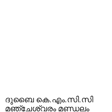
ദുബൈ കെ.എം.സി.സി
മഞ്ചേശ്വരം മണ്ഡലം