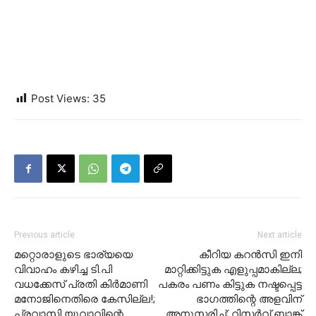
Post Views:
35
Previous article
Next article
മറ്റൊരാളുടെ ഭാര്യയെ
കീറിയ കറന്‍സി ഇനി
വിവാഹം കഴിച്ച ടി.പി
മാറ്റിക്കിട്ടുക എളുപ്പമാകില്ല;
വധക്കേസ് പ്രതി കിര്‍മാണി
പകരം പണം കിട്ടുക നഷ്ടപ്പെട്ട
മനോജിനെതിരെ കേസില്ല!;
ഭാഗത്തിന്റെ അളവിന്
പ്രവാസി യുവാവിന്റെ
അനുസരിച്ച്; റിസര്‍വ് ബാങ്ക്