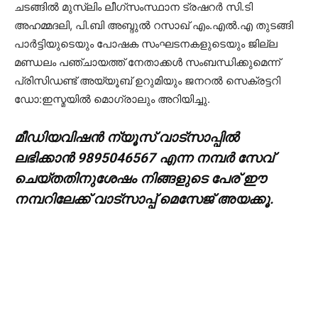
ചടങ്ങിൽ മുസ്ലിം ലീഗ്സംസ്ഥാന ട്രഷറർ സി.ടി
അഹമ്മദലി, പി.ബി അബ്ദുൽ റസാഖ് എം.എൽ.എ തുടങ്ങി
പാർട്ടിയുടെയും പോഷക സംഘടനകളുടെയും ജില്ല
മണ്ഡലം പഞ്ചായത്ത് നേതാക്കൾ സംബന്ധിക്കുമെന്ന്
പ്രിസിഡണ്ട് അയ്യൂബ് ഉറുമിയും ജനറൽ സെക്രട്ടറി
ഡോ:ഇസ്മയിൽ മൊഗ്രാലും അറിയിച്ചു.
മീഡിയവിഷൻ ന്യൂസ് വാട്സാപ്പില്‍
ലഭിക്കാന്‍ 9895046567 എന്ന നമ്പര്‍ സേവ്
ചെയ്തതിനുശേഷം നിങ്ങളുടെ പേര് ഈ
നമ്പറിലേക്ക് വാട്സാപ്പ് മെസേജ് അയക്കൂ.