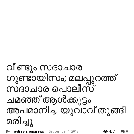
വീണ്ടും സദാചാര
ഗുണ്ടായിസം; മലപ്പുറത്ത്
സദാചാര പൊലീസ്
ചമഞ്ഞ് ആള്‍ക്കൂട്ടം
അപമാനിച്ച യുവാവ് തൂങ്ങി
മരിച്ചു
By
mediavisionsnews
-
September 1, 2018
437
0