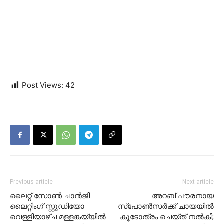
Post Views:
42
Previous article
Next article
ലൈറ്റ് സോൺ ചാൻജി
അറബ് പൗരനായ
ലൈറ്റിംഗ് സ്റ്റുഡിയോ
സ്‌പോണ്‍സര്‍ക്ക് ചായയില്‍
വെള്ളിയാഴ്ച മള്ളങ്കയ്യിൽ
കൂടോത്രം ചെയ്ത് നല്‍കി;