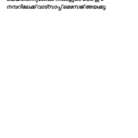
നമ്പറിലേക്ക് വാട്സാപ്പ് മെസേജ് അയക്കൂ.