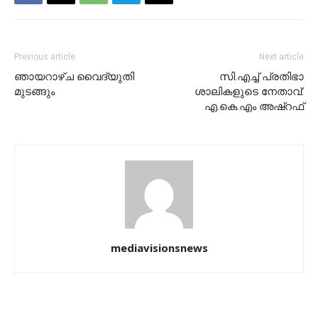
Previous article
Next article
ഞായറാഴ്ച വൈദ്യുതി
സി.എച്ച് പ്രതിഭാ
മുടങ്ങും
ശാലികളുടെ നേതാവ്:
എ.കെ.എം അഷ്‌റഫ്
mediavisionsnews