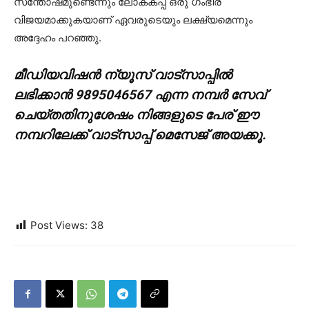
സന്തോഷമുണ്ടെന്നും ലോകകപ്പ് ഒരു ഗംഭീര
വിജയമാക്കുകയാണ് ഏവരുടെയും ലക്ഷ്യമെന്നും
അദ്ദേഹം പറഞ്ഞു.
മീഡിയവിഷൻ ന്യൂസ് വാട്സാപ്പില്‍
ലഭിക്കാന്‍ 9895046567 എന്ന നമ്പര്‍ സേവ്
ചെയ്തതിനുശേഷം നിങ്ങളുടെ പേര് ഈ
നമ്പറിലേക്ക് വാട്സാപ്പ് മെസേജ് അയക്കൂ.
Post Views:
38