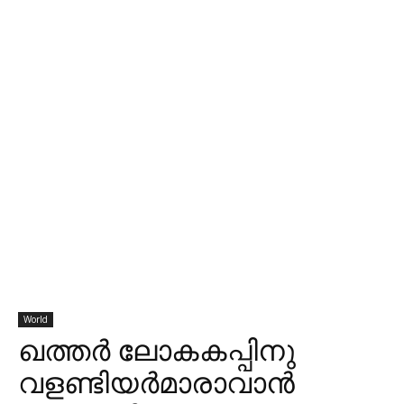
World
ഖത്തർ ലോകകപ്പിനു
വളണ്ടിയർമാരാവാൻ