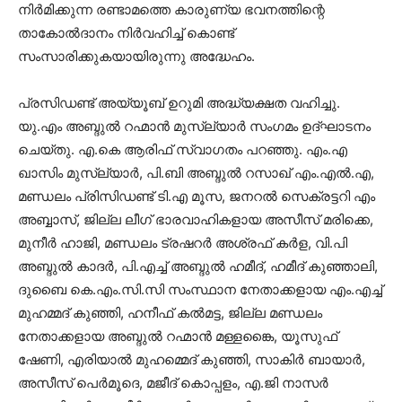
നിർമിക്കുന്ന രണ്ടാമത്തെ കാരുണ്യ ഭവനത്തിന്റെ
താകോൽദാനം നിർവഹിച്ച് കൊണ്ട്
സംസാരിക്കുകയായിരുന്നു അദ്ധേഹം.
പ്രസിഡണ്ട് അയ്യൂബ് ഉറുമി അദ്ധ്യക്ഷത വഹിച്ചു.
യു.എം അബ്ദുൽ റഹ്മാൻ മുസ്ല്യാർ സംഗമം ഉദ്ഘാടനം
ചെയ്തു. എ.കെ ആരിഫ് സ്വാഗതം പറഞ്ഞു. എം.എ
ഖാസിം മുസ്ല്യാർ, പി.ബി അബ്ദുൽ റസാഖ് എം.എൽ.എ,
മണ്ഡലം പ്രിസിഡണ്ട് ടി.എ മൂസ, ജനറൽ സെക്രട്ടറി എം
അബ്ബാസ്, ജില്ല ലീഗ് ഭാരവാഹികളായ അസീസ് മരിക്കെ,
മുനീർ ഹാജി, മണ്ഡലം ട്രഷറർ അശ്രഫ് കർള, വി.പി
അബ്ദുൽ കാദർ, പി.എച്ച് അബ്ദുൽ ഹമീദ്, ഹമീദ് കുഞ്ഞാലി,
ദുബൈ കെ.എം.സി.സി സംസ്ഥാന നേതാക്കളായ എം.എച്ച്
മുഹമ്മദ് കുഞ്ഞി, ഹനീഫ് കൽമട്ട, ജില്ല മണ്ഡലം
നേതാക്കളായ അബ്ദുൽ റഹ്മാൻ മള്ളങ്കൈ, യൂസുഫ്
ഷേണി, എരിയാൽ മുഹമ്മെദ് കുഞ്ഞി, സാകിർ ബായാർ,
അസീസ് പെർമൂദെ, മജീദ് കൊപ്പളം, എ.ജി നാസർ