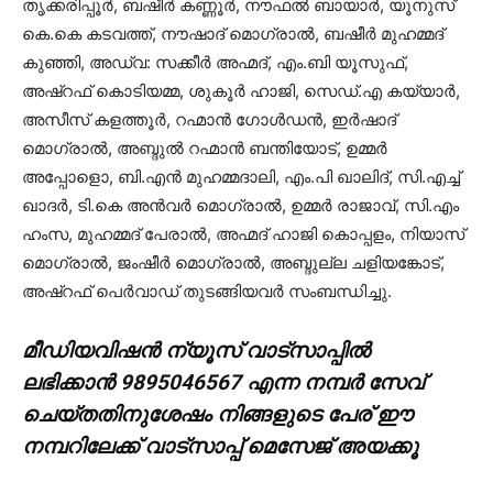
തൃക്കരിപ്പൂർ, ബഷീർ കണ്ണൂർ, നൗഫൽ ബായാർ, യൂനുസ്
കെ.കെ കടവത്ത്, നൗഷാദ് മൊഗ്രാൽ, ബഷീർ മുഹമ്മദ്
കുഞ്ഞി, അഡ്വ: സക്കീർ അഹ്മദ്, എം.ബി യൂസുഫ്,
അഷ്‌റഫ് കൊടിയമ്മ, ശുകൂർ ഹാജി, സെഡ്.എ കയ്യാർ,
അസീസ് കളത്തൂർ, റഹ്മാൻ ഗോൾഡൻ, ഇർഷാദ്
മൊഗ്രാൽ, അബ്ദുൽ റഹ്മാൻ ബന്തിയോട്, ഉമ്മർ
അപ്പോളൊ, ബി.എൻ മുഹമ്മദാലി, എം.പി ഖാലിദ്, സി.എച്ച്
ഖാദർ, ടി.കെ അൻവർ മൊഗ്രാൽ, ഉമ്മർ രാജാവ്, സി.എം
ഹംസ, മുഹമ്മദ് പേരാൽ, അഹ്മദ് ഹാജി കൊപ്പളം, നിയാസ്
മൊഗ്രാൽ, ജംഷീർ മൊഗ്രാൽ, അബ്ദുല്ല ചളിയങ്കോട്,
അഷ്റഫ് പെർവാഡ് തുടങ്ങിയവർ സംബന്ധിച്ചു.
മീഡിയവിഷൻ ന്യൂസ് വാട്സാപ്പില്‍
ലഭിക്കാന്‍ 9895046567 എന്ന നമ്പര്‍ സേവ്
ചെയ്തതിനുശേഷം നിങ്ങളുടെ പേര് ഈ
നമ്പറിലേക്ക് വാട്സാപ്പ് മെസേജ് അയക്കൂ