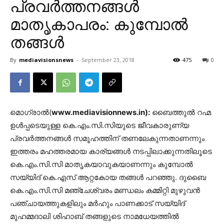
പ്രവർത്തനങ്ങൾ
മാതൃകാപരം: കുമ്പോൽ
തങ്ങൾ
By
mediavisionsnews
-
September 23, 2018
475
0
മൊഗ്രാൽ(
www.mediavisionnews.in):
ബൈത്തുൽ റഹ്മ
ഉൾപ്പടെയുള്ള കെ.എം.സി.സിയുടെ ജീവകാരുണ്യ
പ്രവർത്തനങ്ങൾ സമൂഹത്തിന് തണലേകുന്നതാണന്നും
ഇത്തരം മഹത്തരമായ കാര്യങ്ങൾ നടപ്പിലാക്കുന്നതിലൂടെ
കെ.എം.സി.സി മാതൃകയാവുകയാണന്നും കുമ്പോൽ
സയ്യിദ് കെ.എസ് ആറ്റകോയ തങ്ങൾ പറഞ്ഞു. ദുബൈ
കെ.എം.സി.സി മഞ്ചേശ്വരം മണ്ഡലം കമ്മിറ്റി മുഴുവൻ
പഞ്ചായത്തുകളിലും മർഹും പാണക്കാട് സയ്യിദ്
മുഹമ്മദാലി ശിഹാബ് തങ്ങളുടെ നാമധേയത്തിൽ