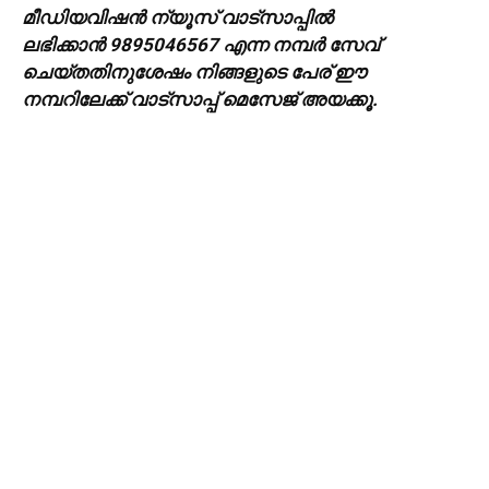
മീഡിയവിഷൻ ന്യൂസ് വാട്സാപ്പില്‍
ലഭിക്കാന്‍ 9895046567 എന്ന നമ്പര്‍ സേവ്
ചെയ്തതിനുശേഷം നിങ്ങളുടെ പേര് ഈ
നമ്പറിലേക്ക് വാട്സാപ്പ് മെസേജ് അയക്കൂ.