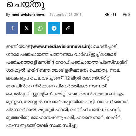
ചെയ്തു
By
mediavisionsnews
-
September 28, 2018
481
0
ബന്തിയോട്
(www.mediavisionnews.in)
: മംഗൽപ്പാടി
ഗ്രാമ പഞ്ചായത്ത് പന്ത്രണ്ടാം വാർഡ് ഇച്ചിലങ്കോട്
പഞ്ചത്തൊട്ടി മസ്ജിദ് റോഡ് പഞ്ചായത്ത് പ്രസിഡൻറ്
ശാഹുൽ ഹമീദ് ബന്തിയോട് ഉദ്ഘാടനം ചെയ്തു. നാല്
ലക്ഷം രൂപ ചെലവഴിച്ചാണ് 112 മീറ്റർ കോൺഗ്രീറ്റ്
റോഡിൻറെ നിർമ്മാണ പ്രവർത്തികൾ നടന്നത്.
മംഗൽപ്പാടി സ്റ്റാന്റിംഗ് കമ്മിറ്റി ചെയർമാൻമാരായ ബി.എം
മുസ്തഫ, അബ്ദുൽ റസാഖ് ബപ്പായിത്തൊട്ടി, വാർഡ് മെമ്പർ
പ്രസാദ് റായ്, ഷുകൂർ ഹാജി, ലത്തീഫ് പഞ്ച, ഗഫൂർ,
മുത്തലിബ്, മോഹനേഷ് ആചാരി, ഹസൈനാർ, ബഷീർ,
ഹംസ തുടങ്ങിയവർ സംബന്ധിച്ചു.