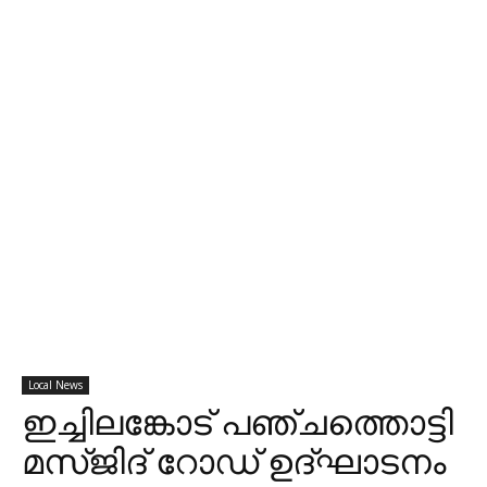
Local News
ഇച്ചിലങ്കോട് പഞ്ചത്തൊട്ടി
മസ്ജിദ് റോഡ് ഉദ്ഘാടനം