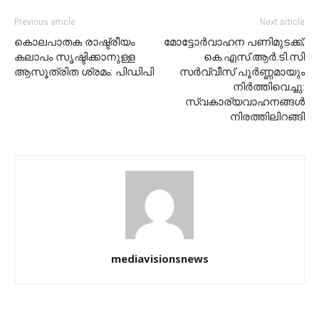
Previous article
Next article
കൊലപാതക രാഷ്ട്രീയം
മോട്ടോര്‍വാഹന പണിമുടക്ക്;
കലാപം സൃഷ്ടിക്കാനുള്ള
കെ.എസ്.ആര്‍.ടി.സി
ആസൂത്രിത ശ്രമം: പിഡിപി
സര്‍വ്വീസ് പൂര്‍ണ്ണമായും
നിര്‍ത്തിവെച്ചു:
സ്വകാര്യവാഹനങ്ങള്‍
നിരത്തിലിറങ്ങി
mediavisionsnews