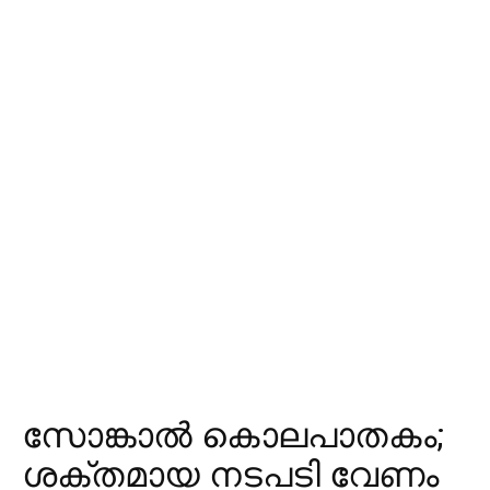
സോങ്കാൽ കൊലപാതകം;
ശക്തമായ നടപടി വേണം