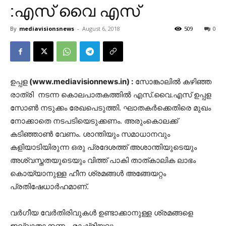
:എസ് വൈ എസ്
By
mediavisionsnews
-
August 6, 2018
509
0
ഉപ്പള
(www.mediavisionnews.in) :
സോങ്കാലിൽ കഴിഞ്ഞ
രാത്രി നടന്ന കൊലപാതകത്തിൽ എസ്.വൈ.എസ് ഉപ്പള
സോൺ നടുക്കം രേഖപെടുത്തി. ഘാതകർക്കെതിരെ മുഖം
നോക്കാതെ നടപടിയെടുക്കണം. അരുംകൊലക്ക്
കടിഞ്ഞാൺ വേണം. ശാന്തിയും സമാധാനവും
കളിയാടിയിരുന്ന ഒരു പ്രദേശത്ത് അശാന്തിയുടെയും
അശ്വസ്തതയുടെയും വിത്ത് പാകി താത്കാലിക ലാഭം
കൊയ്യാനുള്ള ഹീന ശ്രമങ്ങൾ അങ്ങേയറ്റം
പ്രതിഷേധാർഹമാണ്.
വർഗീയ വേർതിരിവുകൾ ഉണ്ടാക്കാനുള്ള ശ്രമങ്ങളെ
ഇല്ലാതാക്കണം. രാഷ്ട്രിയവും