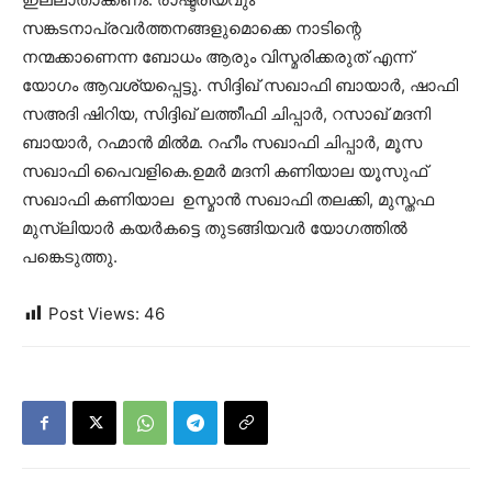
സങ്കടനാപ്രവർത്തനങ്ങളുമൊക്കെ നാടിന്റെ
നന്മക്കാണെന്ന ബോധം ആരും വിസ്മരിക്കരുത് എന്ന്
യോഗം ആവശ്യപ്പെട്ടു. സിദ്ദിഖ് സഖാഫി ബായാർ, ഷാഫി
സഅദി ഷിറിയ, സിദ്ദിഖ് ലത്തീഫി ചിപ്പാർ, റസാഖ് മദനി
ബായാർ, റഹ്മാൻ മിൽമ. റഹീം സഖാഫി ചിപ്പാർ, മൂസ
സഖാഫി പൈവളികെ.ഉമർ മദനി കണിയാല യൂസുഫ്
സഖാഫി കണിയാല ഉസ്മാൻ സഖാഫി തലക്കി, മുസ്തഫ
മുസ്‌ലിയാർ കയർകട്ടെ തുടങ്ങിയവർ യോഗത്തിൽ
പങ്കെടുത്തു.
Post Views:
46