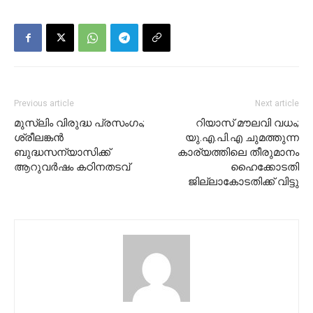
Previous article
Next article
മുസ്‌ലിം വിരുദ്ധ പ്രസംഗം;
റിയാസ് മൗലവി വധം;
ശ്രീലങ്കന്‍
യു.എ.പി.എ ചുമത്തുന്ന
ബുദ്ധസന്യാസിക്ക്
കാര്യത്തിലെ തീരുമാനം
ആറുവര്‍ഷം കഠിനതടവ്
ഹൈക്കോടതി
ജില്ലാകോടതിക്ക് വിട്ടു