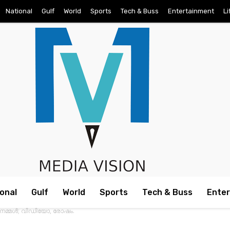
National
Gulf
World
Sports
Tech & Buss
Entertainment
Li
onal
Gulf
World
Sports
Tech & Buss
Ente
ത നമ്മള്‍; വിഡിയോ, രോഷം.