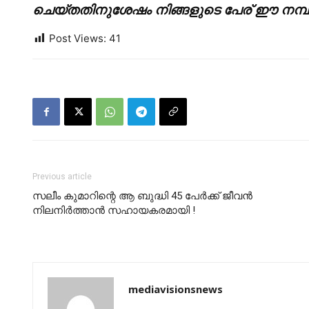
ചെയ്തതിനുശേഷം നിങ്ങളുടെ പേര് ഈ നമ്പറി
Post Views:
41
Previous article
സലീം കുമാറിന്റെ ആ ബുദ്ധി 45 പേര്‍ക്ക് ജീവന്‍
നിലനിര്‍ത്താന്‍ സഹായകരമായി !
mediavisionsnews