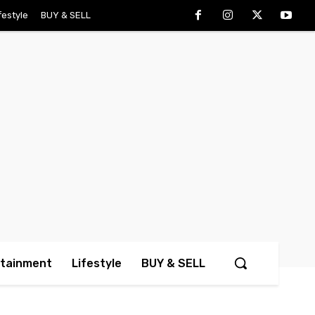
festyle
BUY & SELL
rtainment
Lifestyle
BUY & SELL