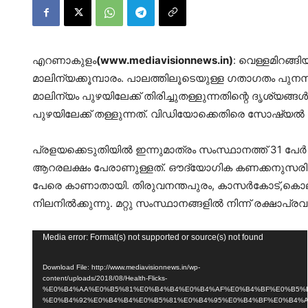
എറണാകുളം
(www.mediavisionnews.in)
: വെള്ളമിറങ്
മാലിന്യക്കൂമ്പാരം. പാലത്തിലൂടെയുള്ള ഗതാഗതം പുനസ്
മാലിന്യം പുഴയിലേക്ക് തിരിച്ചുതള്ളുന്നതിന്റെ ദൃശ്യങ്ങൾ
പുഴയിലേക്ക് തള്ളുന്നത്. വിഡിയോക്കെതിരെ സോഷ്യ
പ്രളയക്കെടുതിയില്‍ ഇന്നുമാത്രം സംസ്ഥാനത്ത് 31 പേര്
ആറരലക്ഷം പേരാണുള്ളത്. ഔദ്യോഗിക കണക്കനുസരിച്ച് കഴി
പേരെ കാണാതായി. തിരുവനന്തപുരം, കാസര്‍കോട്,കൊല
നിലനില്‍ക്കുന്നു. മറ്റു സംസ്ഥാനങ്ങളില്‍ നിന്ന് രക്ഷാപ്
Video
Media error: Format(s) not supported or source(s) not found
Player
Download File: http://www.mediavisionnews.in/wp-
content/uploads/2018/08/Health-Flicks-
%E0%B4%AA%E0%B5%81%E0%B4%B4%E0%B4%AF%E0%B4%BF%E0%B5%B
%E0%B4%92%E0%B4%B4%E0%B5%81%E0%B4%95%E0%B4%BF%E0%B4%A