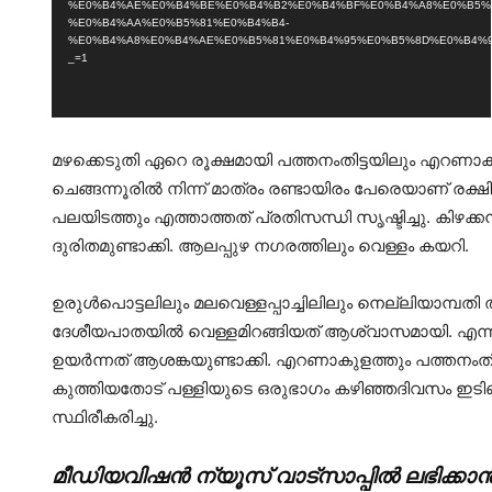
%E0%B4%AE%E0%B4%BE%E0%B4%B2%E0%B4%BF%E0%B4%A8%E0%B5%
%E0%B4%AA%E0%B5%81%E0%B4%B4-
%E0%B4%A8%E0%B4%AE%E0%B5%81%E0%B4%95%E0%B5%8D%E0%B4%95%
_=1
മഴക്കെടുതി ഏറെ രൂക്ഷമായി പത്തനംതിട്ടയിലും എറണാകുള
ചെങ്ങന്നൂരില്‍ നിന്ന് മാത്രം രണ്ടായിരം പേരെയാണ് രക്ഷി
പലയിടത്തും എത്താത്തത് പ്രതിസന്ധി സൃഷ്ടിച്ചു. കിഴക്കന്‍
ദുരിതമുണ്ടാക്കി. ആലപ്പുഴ നഗരത്തിലും വെള്ളം കയറി.
ഉരുള്‍പൊട്ടലിലും മലവെള്ളപ്പാച്ചിലിലും നെല്ലിയാമ്പതി തീര്
ദേശീയപാതയില്‍ വെള്ളമിറങ്ങിയത് ആശ്വാസമായി. എന്നാല
ഉയര്‍ന്നത് ആശങ്കയുണ്ടാക്കി. എറണാകുളത്തും പത്തനംതിട്ട
കുത്തിയതോട് പള്ളിയുടെ ഒരുഭാഗം കഴിഞ്ഞദിവസം ഇടിഞ
സ്ഥിരീകരിച്ചു.
മീഡിയവിഷൻ ന്യൂസ് വാട്സാപ്പില്‍ ലഭിക്കാന്