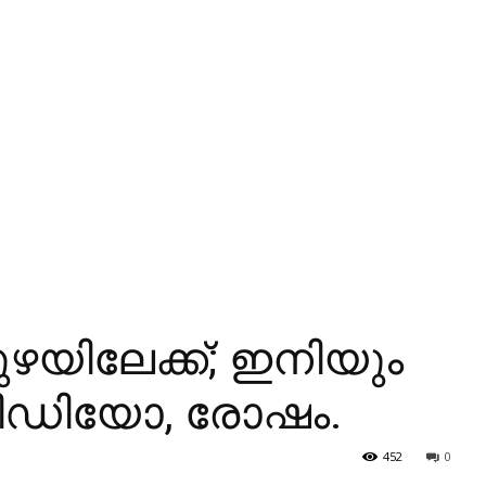
ുഴയിലേക്ക്; ഇനിയും
; വിഡിയോ, രോഷം.
452
0