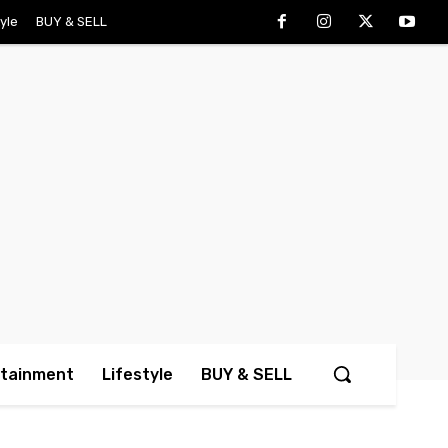
tyle
BUY & SELL
rtainment
Lifestyle
BUY & SELL