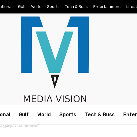
ational
Gulf
World
Sports
Tech & Buss
Entertainment
Lifes
onal
Gulf
World
Sports
Tech & Buss
Ente
ഉപ്പളയുടെ കൈത്താങ്ങ്