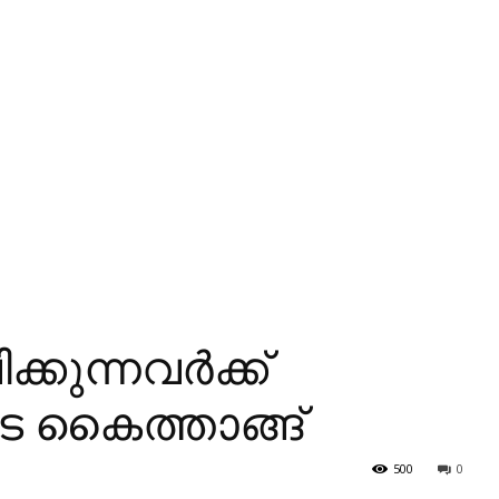
കുന്നവര്‍ക്ക്
െ കൈത്താങ്ങ്
500
0