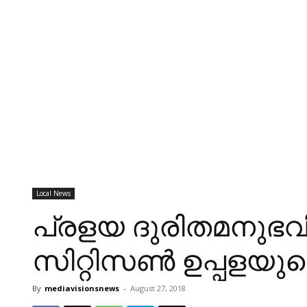
Local News
പ്രളയ ദുരിതമനുഭവിക്
സിറ്റിസൺ ഉപ്പളയുട
By
mediavisionsnews
-
August 27, 2018