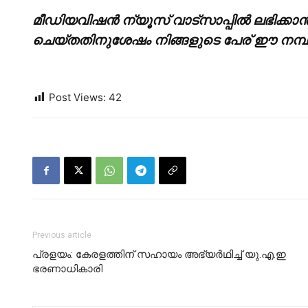
മീഡിയവിഷൻ ന്യൂസ് വാട്സാപ്പില്‍ ലഭിക്കാന്
ചെയ്തതിനുശേഷം നിങ്ങളുടെ പേര് ഈ നമ്പറില
Post Views:
42
Previous article
പ്രളയം: കേരളത്തിന് സഹായം അഭ്യര്‍ഥിച്ച് യു.എ.ഇ
ഭരണാധികാരി