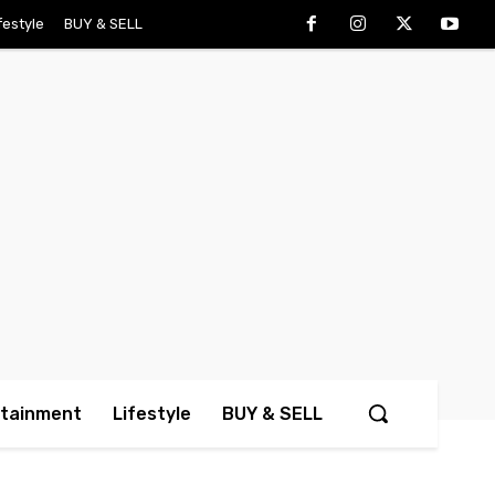
festyle
BUY & SELL
rtainment
Lifestyle
BUY & SELL