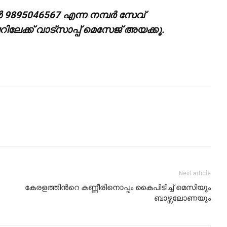
‍ 9895046567 എന്ന നമ്പര്‍ സേവ്
േക്ക് വാട്സാപ്പ് മെസേജ് അയക്കൂ.
Next article
കേരളത്തിന്‍റെ കണ്ണീരിനൊപ്പം കൈപിടിച്ച് മെസിയും
ബാഴ്സലോണയും