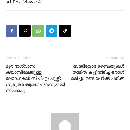
Post Views:
41
Previous article
Next article
ദുരിദാശ്വാസ
ബന്തിയോട് ബൈക്കുകൾ
ക്യാമ്പിലേക്കുള്ള
തമ്മിൽ കൂട്ടിയിടിച്ച് ഒരാൾ
ലോഡുകള്‍ സിപിഎം പൂഴ്ത്തി;
മരിച്ചു; രണ്ട് പേർക്ക് പരിക്ക്
ഗുരുതര ആരോപണവുമായി
സിപിഐ