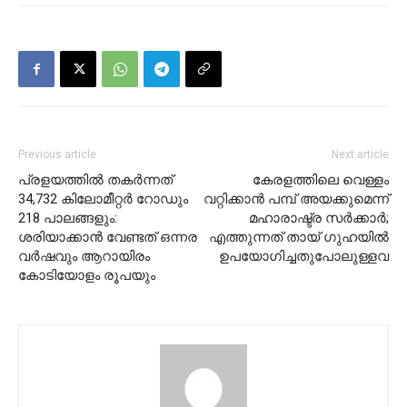
Previous article
Next article
പ്രളയത്തില്‍ തകര്‍ന്നത്
കേരളത്തിലെ വെള്ളം
34,732 കിലോമീറ്റര്‍ റോഡും
വറ്റിക്കാന്‍ പമ്പ് അയക്കുമെന്ന്
218 പാലങ്ങളും:
മഹാരാഷ്ട്ര സര്‍ക്കാര്‍;
ശരിയാക്കാന്‍ വേണ്ടത് ഒന്നര
എത്തുന്നത് തായ് ഗുഹയില്‍
വര്‍ഷവും ആറായിരം
ഉപയോഗിച്ചതുപോലുള്ളവ
കോടിയോളം രൂപയും