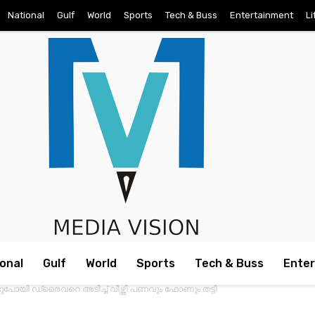
National
Gulf
World
Sports
Tech & Buss
Entertainment
Li
onal
Gulf
World
Sports
Tech & Buss
Ente
ുപോയി ഡ്രൈവറെ അടിച്ച് വീഴ്ത്തി പണവും ഫോണും തട്ടി