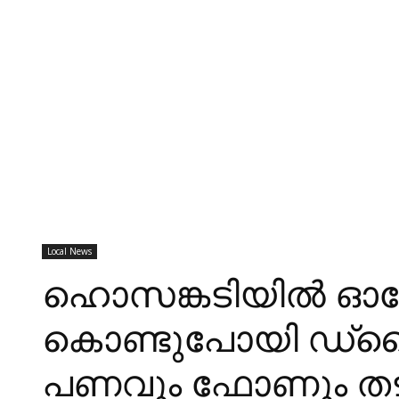
Local News
ഹൊസങ്കടിയിൽ ഓട്ടോ 
കൊണ്ടുപോയി ഡ്രൈവറെ
പണവും ഫോണും തട്ട