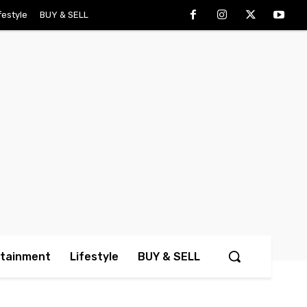
festyle
BUY & SELL
rtainment
Lifestyle
BUY & SELL