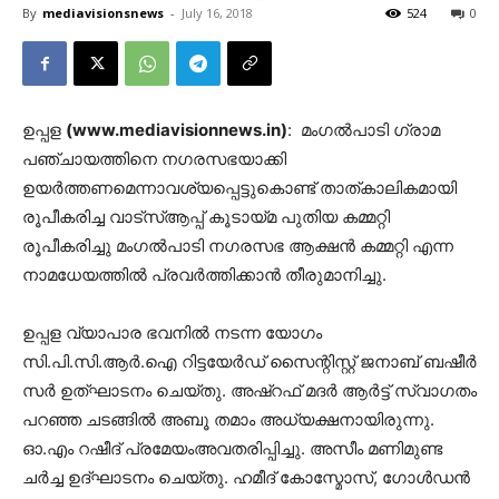
By
mediavisionsnews
-
July 16, 2018
524
0
ഉപ്പള
(www.mediavisionnews.in)
: മംഗൽപാടി ഗ്രാമ
പഞ്ചായത്തിനെ നഗരസഭയാക്കി
ഉയർത്തണമെന്നാവശ്യപ്പെട്ടുകൊണ്ട് താത്കാലികമായി
രൂപീകരിച്ച വാട്സ്ആപ്പ് കൂടായ്മ പുതിയ കമ്മറ്റി
രൂപീകരിച്ചു മംഗൽപാടി നഗരസഭ ആക്ഷൻ കമ്മറ്റി എന്ന
നാമധേയത്തിൽ പ്രവർത്തിക്കാൻ തീരുമാനിച്ചു.
ഉപ്പള വ്യാപാര ഭവനിൽ നടന്ന യോഗം
സി.പി.സി.ആർ.ഐ റിട്ടയേർഡ് സൈന്റിസ്റ്റ് ജനാബ് ബഷീർ
സർ ഉത്ഘാടനം ചെയ്തു. അഷ്‌റഫ്‌ മദർ ആർട്ട് സ്വാഗതം
പറഞ്ഞ ചടങ്ങിൽ അബൂ തമാം അധ്യക്ഷനായിരുന്നു.
ഓ.എം റഷീദ് പ്രമേയംഅവതരിപ്പിച്ചു. അസീം മണിമുണ്ട
ചർച്ച ഉദ്ഘാടനം ചെയ്തു. ഹമീദ് കോസ്മോസ്, ഗോൾഡൻ