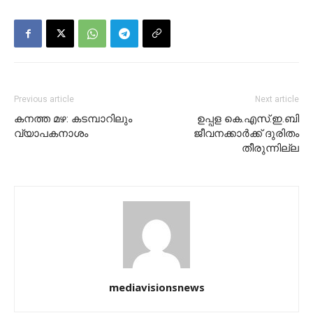
Previous article
Next article
കനത്ത മഴ: കടമ്പാറിലും
ഉപ്പള കെ.എസ്.ഇ.ബി
വ്യാപകനാശം
ജീവനക്കാർക്ക് ദുരിതം
തീരുന്നില്ല
mediavisionsnews