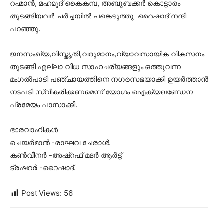
റഹ്മാൻ, മഹമൂദ് കൈകമ്പ, അബൂബക്കർ കൊട്ടാരം
തുടങ്ങിയവർ ചർച്ചയിൽ പങ്കെടുത്തു. റൈഷാദ് നന്ദി
പറഞ്ഞു.
ജനസംഖ്യ,വിസ്തൃതി,വരുമാനം,വ്യാവസായിക വികസനം
തുടങ്ങി എല്ലാ വിധ സാഹചര്യങ്ങളും ഒത്തുവന്ന
മംഗൽപാടി പഞ്ചായത്തിനെ നഗരസഭയാക്കി ഉയർത്താൻ
നടപടി സ്വീകരിക്കണമെന്ന് യോഗം ഐക്യഖണ്ഡേന
പ്രമേയം പാസാക്കി.
ഭാരവാഹികൾ
ചെയർമാൻ -രാഘവ ചേരാൾ.
കൺവീനർ -അഷ്‌റഫ്‌ മദർ ആർട്ട്
ട്രഷറർ -റൈഷാദ്.
Post Views:
56