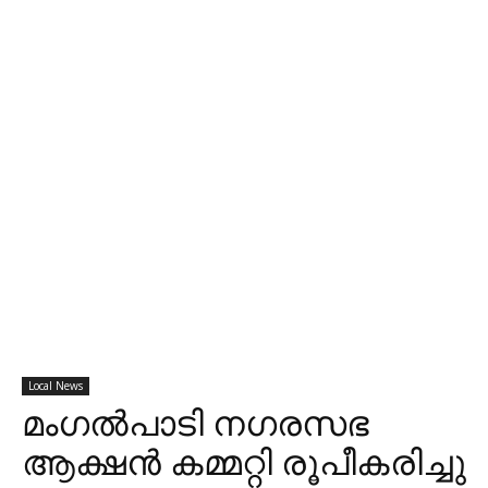
Local News
മംഗൽപാടി നഗരസഭ
ആക്ഷൻ കമ്മറ്റി രൂപീകരിച്ചു