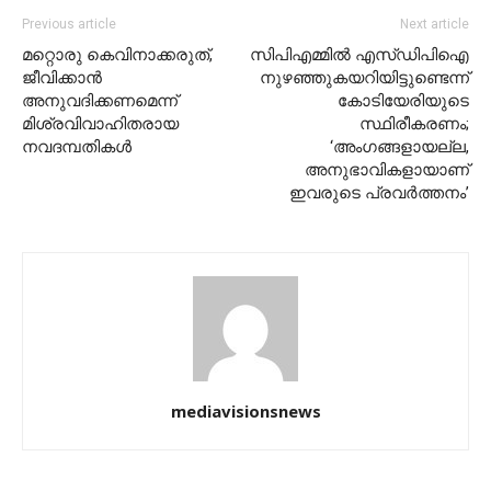
Previous article
Next article
മറ്റൊരു കെവിനാക്കരുത്,
സിപിഎമ്മില്‍ എസ്ഡിപിഐ
ജീവിക്കാന്‍
നുഴഞ്ഞുകയറിയിട്ടുണ്ടെന്ന്
അനുവദിക്കണമെന്ന്
കോടിയേരിയുടെ
മിശ്രവിവാഹിതരായ
സ്ഥിരീകരണം;
നവദമ്പതികള്‍
‘അംഗങ്ങളായല്ല,
അനുഭാവികളായാണ്
ഇവരുടെ പ്രവര്‍ത്തനം’
mediavisionsnews