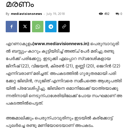
മരണം
By
mediavisionsnews
-
July 19, 2018
492
0
എറണാകുളം
(www.mediavisionnews.in)
:പെരുമ്പാവൂരി
ൽ ബസ്സും-കാറും കുട്ടിയിടിച്ച് അഞ്ച് പേർ മരിച്ചു.രണ്ടു
പേര്‍ക്ക് പരിക്കേറ്റു. ഇടുക്കി ഏലപ്പാറ സ്വദേശികളായ
ജിനീഷ് (22), വിജയൻ, കിരൺ (21), ഉണ്ണി (20), ജെറിൻ (22)
എന്നിവരാണ് മരിച്ചത്. അ​പ​ക​ട​ത്തി​ൽ ഗു​രു​ത​ര​മാ​യി പ​രി​
ക്കേ​റ്റ ജി​ബി​ൻ, സു​ജി​ത് എ​ന്നി​വ​രെ സ​മീ​പ​ത്തെ ആ​ശു​പ​ത്രി​
യി​ൽ പ്ര​വേ​ശി​പ്പി​ച്ചു. ജി​ബി​നെ ഒമാനിലേക്ക് യാ​ത്ര​യാ​ക്കു​
ന്ന​തി​നാ​യി നെ​ടു​ന്പാ​ശേ​രി​യി​ലേ​ക്ക് പോ​യ സം​ഘ​മാ​ണ് അ​
പ​ക​ട​ത്തി​ൽ​പെ​ട്ട​ത്.
അ​ങ്ക​മാ​ലി​ക്കും പെ​രു​ന്പാ​വൂ​രി​നും ഇ​ട​യി​ൽ ക​രി​ക്കോ​ട്ട്
പുലര്‍ച്ചെ രണ്ടു മണിയോടെയാണ് അ​പ​ക​ടം.