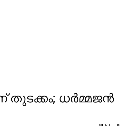
 തുടക്കം; ധര്‍മ്മജന്‍
451
0