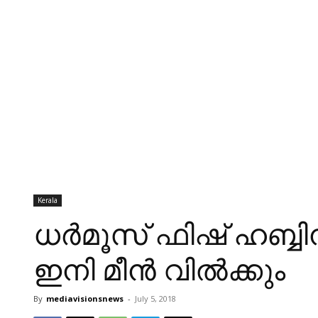
Kerala
ധര്‍മൂസ് ഫിഷ് ഹബ്ബിന്
ഇനി മീന്‍ വില്‍ക്കും
By
mediavisionsnews
-
July 5, 2018