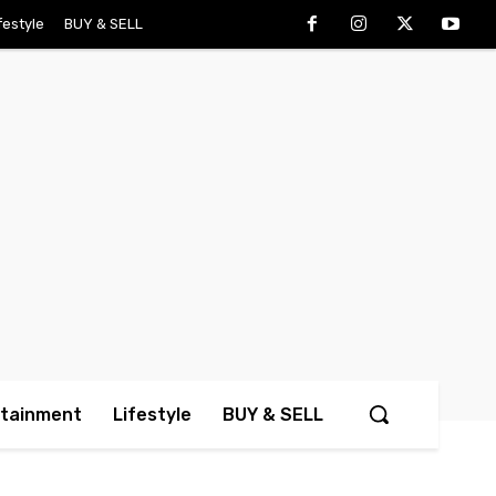
festyle
BUY & SELL
rtainment
Lifestyle
BUY & SELL