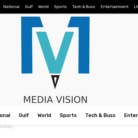
National
Gulf
World
Sports
Tech & Buss
Entertainment
Li
onal
Gulf
World
Sports
Tech & Buss
Ente
ില്‍ക്കും