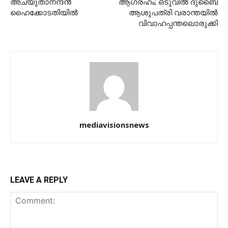
അച്യുതാനന്ദന്‍
ആഗ്രഹം; ഒടുവില്‍ ദുബൈ
ഹൈക്കോടതിയില്‍
ആശുപത്രി വരാന്തയില്‍
വിവാഹപ്പന്തലൊരുക്കി
mediavisionsnews
LEAVE A REPLY