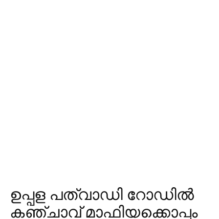
ഉപ്പള പത്വാഡി റോഡിൽ
കഞ്ചാവ് മാഫിയക്കൊപ്പം