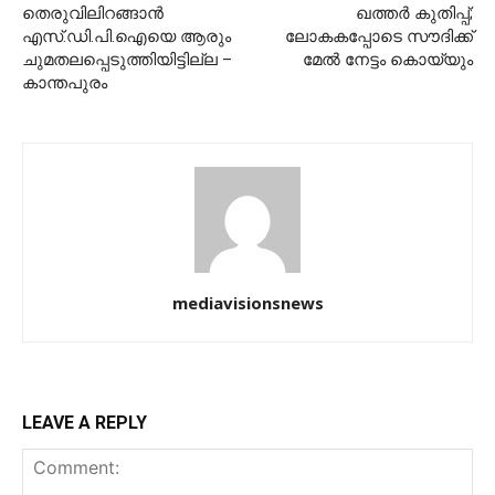
തെരുവിലിറങ്ങാന്‍
ഖത്തർ കുതിപ്പ്;
എസ്.ഡി.പി.ഐയെ ആരും
ലോകകപ്പോടെ സൗദിക്ക്
ചുമതലപ്പെടുത്തിയിട്ടില്ല –
മേൽ നേട്ടം കൊയ്യും
കാന്തപുരം
mediavisionsnews
LEAVE A REPLY