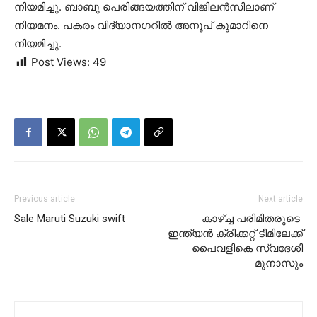
നിയമിച്ചു. ബാബു പെരിങ്ങയത്തിന് വിജിലന്‍സിലാണ്
നിയമനം. പകരം വിദ്യാനഗറില്‍ അനൂപ് കുമാറിനെ
നിയമിച്ചു.
Post Views:
49
Previous article
Next article
Sale Maruti Suzuki swift
കാഴ്ച്ച പരിമിതരുടെ ​​
ഇന്ത്യന്‍ ക്രിക്കറ്റ് ടീമിലേക്ക്
പൈവളികെ സ്വദേശി
മുനാസും