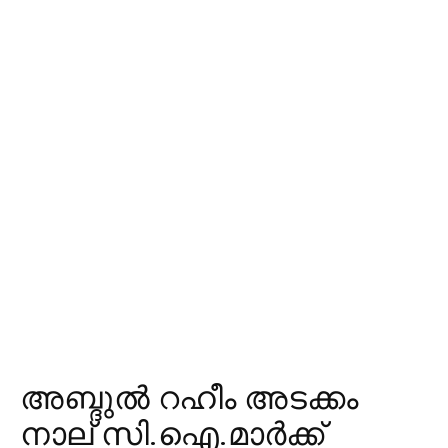
അബ്ദുല്‍ റഹീം അടക്കം
നാല് സി.ഐ.മാര്‍ക്ക്