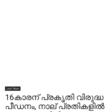
Local News
16കാരന് പ്രകൃതി വിരുദ്ധ
പീഡനം, നാല് പ്രതികളില്‍