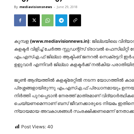
By
mediavisionsnews
-
June 29, 2018
കുമ്പള
(www.mediavisionnews.in)
: ജില്ലയിലെ വിദ്യാർ
കളക്ടർ വിളിച്ച് ചേർത്ത സ്റ്റുഡന്റ്സ് ട്രാവൽ ഫെസിലിറ
എം.എസ്എ.ഫ് ജില്ലാ ആക്ടിംങ് ജനറൽ സെക്രട്ടറി ഇർഷ
ഉളുവാർ എന്നിവർ ജില്ലാ കളക്ടർക്ക് നൽകിയ പരാതിയിൽ
ജൂൺ ആദ്യത്തിൽ കളക്ട്രേറ്റിൽ നടന്ന യോഗത്തിൽ കാലങ
പ്രശ്നങ്ങളായിരുന്നു എം.എസ്എ.ഫ് പ്രധാനമായും ഉന്നയ
നിർത്തി പുറപ്പെടാൻ നേരത്ത് മാത്രമാണ് വിദ്യാർത്ഥിക
ചെയ്യണമെന്നാണ് ബസ് ജീവനക്കാരുടെ നിയമം ഇതിനെതിര
ന്യായമായ അവകാശങ്ങൾ സംരക്ഷിക്കണമെന്ന് നേതാക്കൾ
Post Views:
40