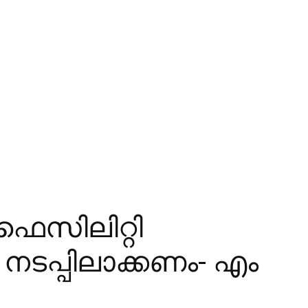
 ഫെസിലിറ്റി
ടപ്പിലാക്കണം- എം