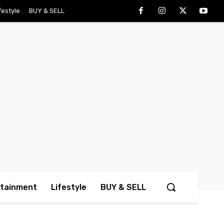
festyle
BUY & SELL
rtainment
Lifestyle
BUY & SELL