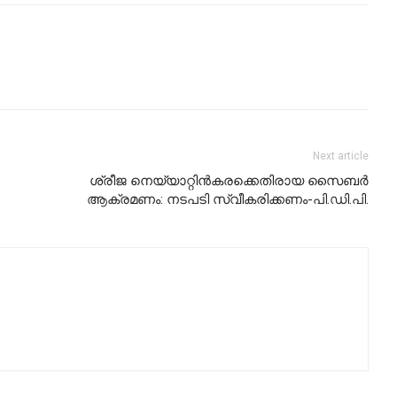
Next article
ശ്രീജ നെയ്യാറ്റിൻകരക്കെതിരായ സൈബർ
ആക്രമണം: നടപടി സ്വീകരിക്കണം-പി.ഡി.പി.