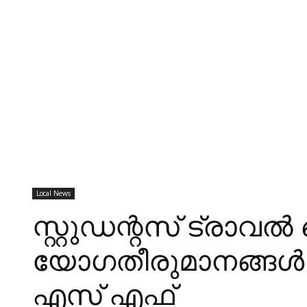
Local News
സ്റ്റുഡന്റസ് ട്രാവൽ
യോഗതീരുമാനങ്ങൾ ന
എസ് എഫ്