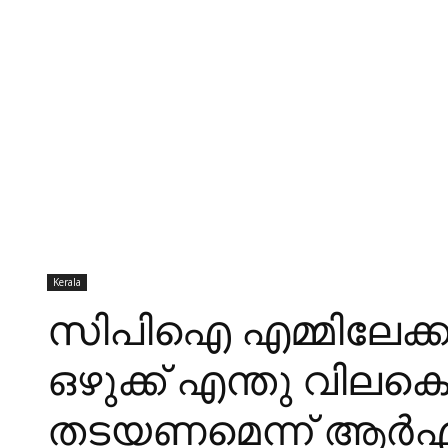
Kerala
സിപിഐ എമ്മിലേക്കു
ഒഴുക്ക് എന്തു വിലക
തടയണമെന്ന്‌ ആര്‍