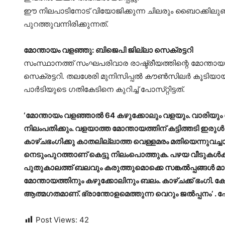
ഈ നിലപാടിനോട് വിയോജിക്കുന്ന ചിലരും ബൈഠക്കിലുണ്ട
പുറത്തുവന്നിരിക്കുന്നത്.
മോന്തായം വളഞ്ഞു: ബിജെപി ജില്ലാ സെക്രട്ടറി
സംസ്ഥാനത്ത് സംഘപരിവാര രാഷ്ട്രീയത്തിന്റെ മോന്തായം
സെക്രട്ടറി. തലശേരി മുനിസിപ്പല്‍ കൗണ്‍സിലര്‍ കൂടിയ
പാര്‍ടിയുടെ ഗതികേടിനെ കുറിച്ച‌് പോസ‌്റ്റിട്ടത‌്.
‘മോന്തായം വളഞ്ഞാല്‍ 64 കഴുക്കോലും വളയും. വാരിയും വള
നിലംപതിക്കും. വളയാത്ത മോന്തായത്തിന് കട്ടിത്തടി ഇരു
കാഴ്ചഭംഗിക്കു കാതലില്ലാത്ത വെള്ളമരം മതിയെന്നുവച്ച
നെടുംപുറത്താണ് കെട്ടു നിലംപൊത്തുക. പഴയ വീടുകള്‍ക്
പുതുകാലത്ത് ബലവും കരുത്തുമൊക്കെ സങ്കല്‍പ്പങ്ങള്‍ മ
മോന്തായത്തിനും കഴുക്കോലിനും ബലം. കാഴ്ചക്ക് ഭംഗി. ക
ആത്മഗതമാണ്. ഭ്രാന്തോളമെത്തുന്ന വെറും ജല്‍പ്പനം’ . ഫേസ‌്
Post Views:
42