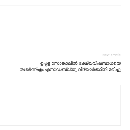
Next article
ഉപ്പള സോങ്കാലിൽ ഭക്ഷ്യവിഷബാധയെ
തുടര്‍ന്ന്എം.എസ്.ഡബ്ല്യു വിദ്യാര്‍ത്ഥിനി മരിച്ചു