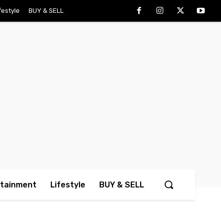
festyle
BUY & SELL
rtainment
Lifestyle
BUY & SELL