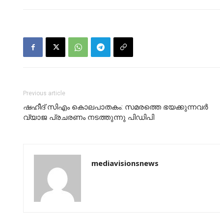
Previous article
ഷഹീദ് സിഎം കൊലപാതകം: സമരത്തെ ഭയക്കുന്നവർ
വ്യാജ പ്രചരണം നടത്തുന്നു പിഡിപി
mediavisionsnews