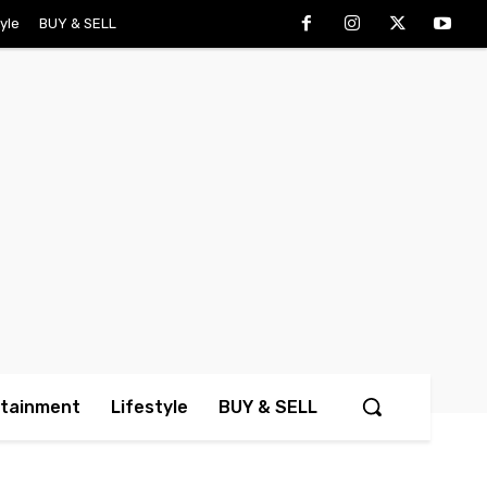
tyle
BUY & SELL
rtainment
Lifestyle
BUY & SELL