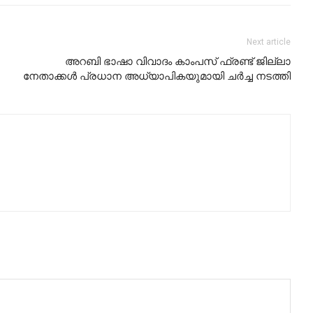
Next article
അറബി ഭാഷാ വിവാദം കാംപസ് ഫ്രണ്ട് ജില്ലാ
നേതാക്കൾ പ്രധാന അധ്യാപികയുമായി ചർച്ച നടത്തി