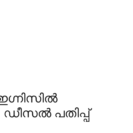
ഇഗ്നിസില്‍
ി, ഡീസല്‍ പതിപ്പ്