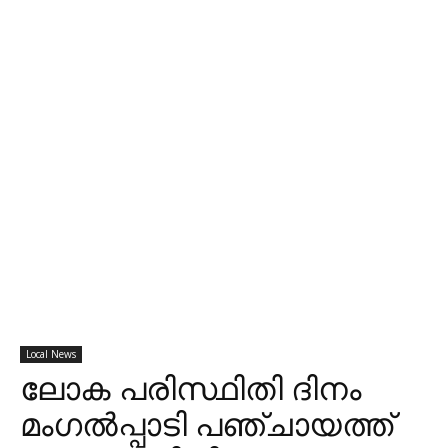
Local News
ലോക പരിസ്ഥിതി ദിനം
മംഗൽപ്പാടി പഞ്ചായത്ത്