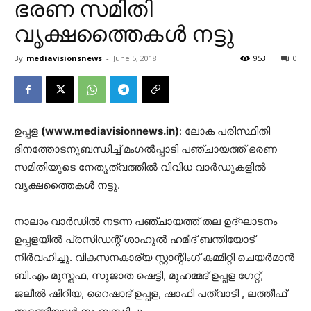
ഭരണ സമിതി
വൃക്ഷത്തൈകൾ നട്ടു
By
mediavisionsnews
-
June 5, 2018
953
0
ഉപ്പള
(www.mediavisionnews.in)
: ലോക പരിസ്ഥിതി
ദിനത്തോടനുബന്ധിച്ച് മംഗൽപ്പാടി പഞ്ചായത്ത് ഭരണ
സമിതിയുടെ നേതൃത്വത്തിൽ വിവിധ വാർഡുകളിൽ
വൃക്ഷത്തൈകൾ നട്ടു.
നാലാം വാർഡിൽ നടന്ന പഞ്ചായത്ത് തല ഉദ്ഘാടനം
ഉപ്പളയിൽ പ്രസിഡന്റ് ശാഹുൽ ഹമീദ് ബന്തിയോട്
നിർവഹിച്ചു. വികസനകാര്യ സ്റ്റാന്റിംഗ് കമ്മിറ്റി ചെയർമാൻ
ബി.എം മുസ്തഫ, സുജാത ഷെട്ടി, മുഹമ്മദ് ഉപ്പള ഗേറ്റ്,
ജലീൽ ഷിറിയ, റൈഷാദ് ഉപ്പള, ഷാഫി പത്വാടി , ലത്തീഫ്