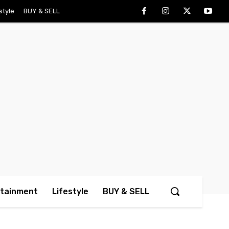
style
BUY & SELL
rtainment
Lifestyle
BUY & SELL