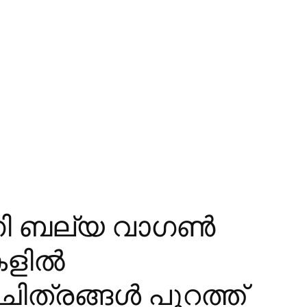
ിണി ബല്യ വാഗണ്‍
ളില്‍
ിത്രങ്ങള്‍ പുറത്ത്