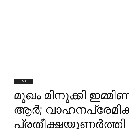
Tech & Auto
മുഖം മിനുക്കി ഇമ്മ
ആര്‍; വാഹനപ്രേമിക
പ്രതീക്ഷയുണര്‍ത്തി ച