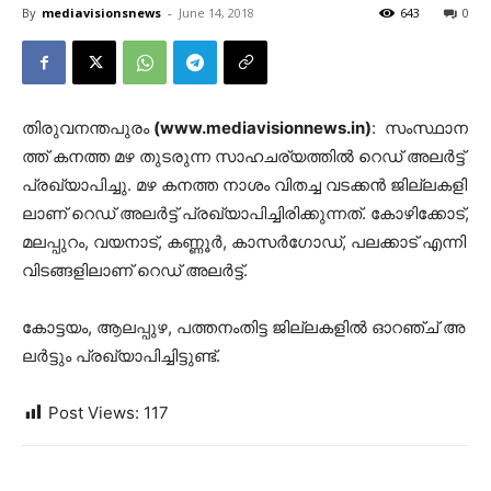
By
mediavisionsnews
-
June 14, 2018
643
0
തി​രു​വ​ന​ന്ത​പു​രം
(www.mediavisionnews.in)
: സം​സ്ഥാ​ന​
ത്ത് ക​ന​ത്ത മ​ഴ തു​ട​രു​ന്ന സാ​ഹ​ച​ര്യ​ത്തി​ല്‍ റെ​ഡ് അ​ല​ര്‍​ട്ട്
പ്ര​ഖ്യാ​പി​ച്ചു. മ​ഴ ക​ന​ത്ത നാ​ശം വി​ത​ച്ച വ​ട​ക്ക​ന്‍ ജി​ല്ല​ക​ളി​
ലാ​ണ് റെ​ഡ് അ​ല​ര്‍​ട്ട് പ്ര​ഖ്യാ​പി​ച്ചി​രി​ക്കു​ന്ന​ത്. കോ​ഴി​ക്കോ​ട്,
മ​ല​പ്പു​റം, വ​യ​നാ​ട്, ക​ണ്ണൂ​ര്‍, കാ​സ​ര്‍​ഗോ​ഡ്, പ​ല​ക്കാ​ട് എ​ന്നി​
വി​ട​ങ്ങ​ളി​ലാ​ണ് റെ​ഡ് അ​ല​ര്‍​ട്ട്.
കോ​ട്ട​യം, ആ​ല​പ്പു​ഴ, പ​ത്ത​നം​തി​ട്ട ജി​ല്ല​ക​ളി​ല്‍ ഓ​റ​ഞ്ച് അ​
ല​ര്‍​ട്ടും പ്ര​ഖ്യാ​പി​ച്ചി​ട്ടു​ണ്ട്.
Post Views:
117