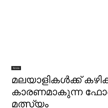
Kerala
മലയാളികള്‍ക്ക് കഴിക
കാരണമാകുന്ന ഫോര്‍മ
മത്സ്യം