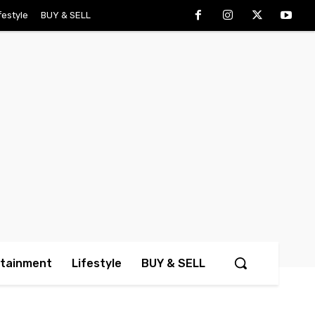
festyle
BUY & SELL
rtainment
Lifestyle
BUY & SELL