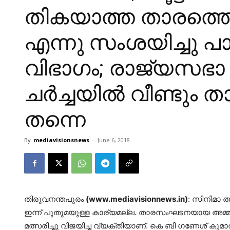
തികയാത്ത താരത്ത
എന്നു സംശയിച്ചു പാര
വിഭാഗം; രാജ്യസഭാ സ
ചര്‍ച്ചയില്‍ വീണ്ടും ത
തന്നെ
By
mediavisionsnews
-
June 6, 2018
തിരുവനന്തപുരം
(www.mediavisionnews.in)
: സിനിമാ ത
ഇന്ന് പുതുമയുള്ള കാര്യമല്ല. താരസംഘടനയായ അമ്മ
മത്സരിച്ചു വിജയിച്ച വ്യക്തിയാണ്. കെ ബി ഗണേശ് കുമാ