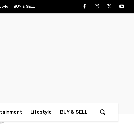
style
BUY & SELL
rtainment
Lifestyle
BUY & SELL
െ...