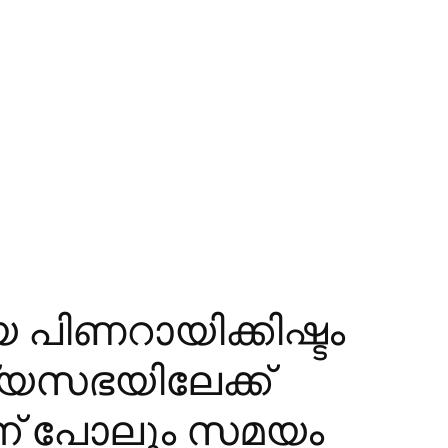
 പിണറായിക്കിഷ്ടം
ജ്യസഭയിലേക്ക്
ഗിന് പോലും സമയം