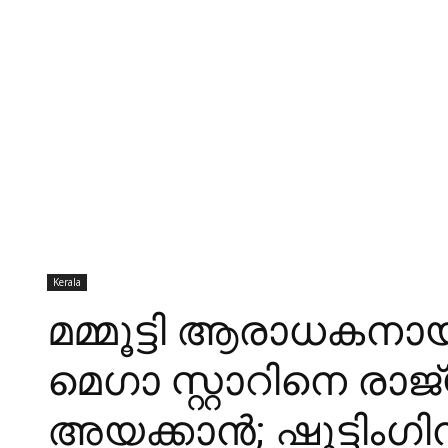
Kerala
മമ്മൂട്ടി ആരാധകനായ
മെഗാ സ്റ്റാറിനെ രാ
അയക്കാന്‍; ഷൂട്ടിം