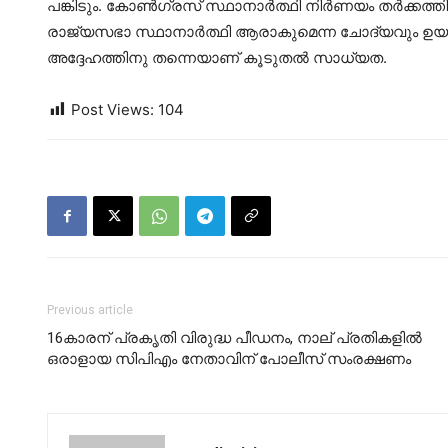
പങ്കിടും. കോണ്‍ഗ്രസ് സ്ഥാനാര്‍ത്ഥി നിര്‍ണയം തര്‍ക്ക
രാജ്യസഭാ സ്ഥാനാര്‍ത്ഥി ആരാകുമെന്ന ചോദ്യവും ഉയരുന്
അദ്ദേഹത്തിനു തന്നെയാണ് കൂടുതല്‍ സാധ്യത.
Post Views:
104
Previous article
16കാരന് പ്രകൃതി വിരുദ്ധ പീഡനം, നാല് പ്രതികളില്‍
ഒരാളായ സിപിഎം നേതാവിന് പോലീസ് സംരക്ഷണം