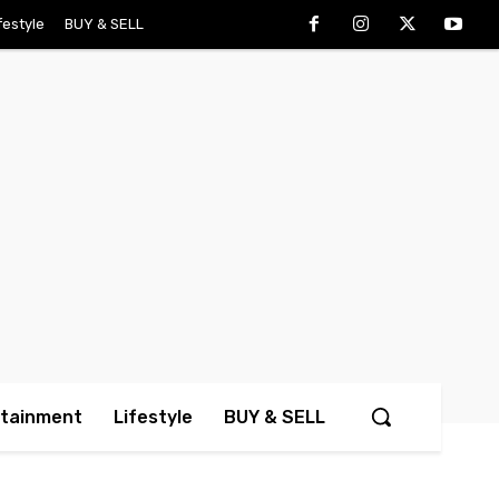
festyle
BUY & SELL
rtainment
Lifestyle
BUY & SELL