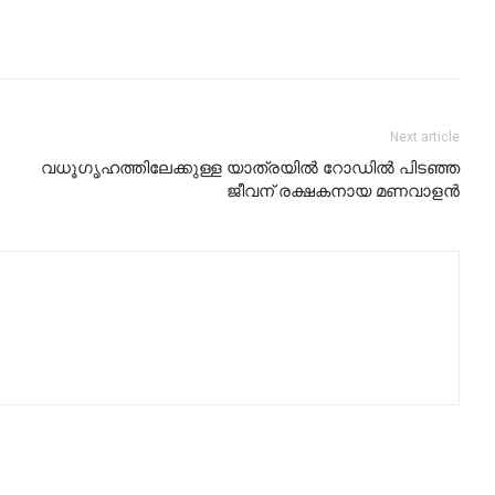
Next article
വധൂഗൃഹത്തിലേക്കുള്ള യാത്രയില്‍ റോഡില്‍ പിടഞ്ഞ
ജീവന് രക്ഷകനായ മണവാളന്‍