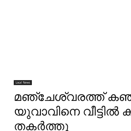
Local News
മഞ്ചേശ്വ​രത്ത് കഞ
യുവാവിനെ വീട്ടില്‍ കയറി
തകര്‍ത്തു