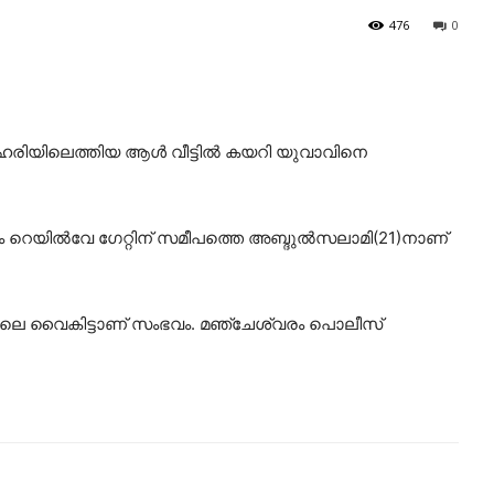
476
0
ിയിലെത്തിയ ആള്‍ വീട്ടില്‍ കയറി യുവാവിനെ
്വരം റെയില്‍വേ ഗേറ്റിന് സമീപത്തെ അബ്ദുല്‍സലാമി(21)നാണ്
്നലെ വൈകിട്ടാണ് സംഭവം. മഞ്ചേശ്വരം പൊലീസ്