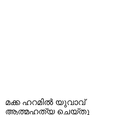
മക്ക ഹറമില്‍ യുവാവ്
ആത്മഹത്യ ചെയ്തു