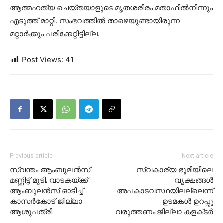
ആത്മഹത്യ ചെയ്തയാളുടെ മൃതശരീരം മതാഫില്‍നിന്നും
എടുത്ത് മാറ്റി. സംഭവത്തില്‍ താഴെയുണ്ടായിരുന്ന
മറ്റാര്‍ക്കും പരിക്കേറ്റിട്ടില്ല.
Post Views:
41
Previous article
Next article
സ്വന്തം ആംബുലന്‍സ്
സ്വകാര്യ ഭൂമിയിലെ
മണ്ണിട്ട് മൂടി; വാടകയ്ക്ക്
വൃക്ഷങ്ങള്‍
ആംബുലന്‍സ് ഓടിച്ച്
അപകാടവസ്ഥയിലല്ലെന്ന്‌
കാസർകോട് ജില്ലാ
ഉടമകള്‍ ഉറപ്പു
ആശുപത്രി
വരുത്തണം:ജില്ലാ കളക്‌ടര്‍