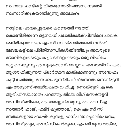
സഹായ ഫണ്ടിന്റെ വിതരണോൽഘാടനം നടത്തി
സംസാരിക്കുകയായിരുന്നു അദ്ധേഹം.
നാട്ടിലെ പാവപ്പെട്ടവരെ കണ്ടെത്തി നടത്തി
കൊണ്ടിരിക്കുന്ന ഒട്ടനവധി പദ്ധതികൾക് പിന്നിലെ ചാലക
ശക്തികളായ കെ.എം.സി.സി പ്രവർത്തകർ ഗൾഫ്
മേഖലകളിലെ പ്രിതിസന്ധികൾക്കിടയിലും അവരുടെ
ജോലികളുടെയും കച്ചവടങ്ങളുടെയും ഒരു വിഹിതം
മാറ്റിവെക്കുന്നു എന്നുള്ളതാണ് വാസ്തവം. അവരതിന് പകരം
ആഗ്രഹിക്കുന്നത് പ്രാർത്ഥന മാത്രമാണന്നും അദ്ധേഹം
കൂട്ടി ചേർത്തു. മണ്ഡലം മുസ്ലിം ലീഗ് ജനറൽ സെക്രട്ടറി
എം അബ്ബാസ് അദ്ധ്യക്ഷത വഹിച്ചു. സെക്രട്ടറി എ കെ
ആരിഫ് സ്വാഗതം പറഞ്ഞു. ജില്ല ലീഗ് സെക്രട്ടറി
അസീസ് മരിക്കെ, എം അബ്ദുല്ല മുഗു, എം എസ് എ
സത്താർ ഹാജി, ഹമീദ് കുഞ്ഞാലി, കെ എം സി സി
നേതാക്കളായ ഹാഷിം കുമ്പള, ഹനീഫ് ബാപ്പാലിപൊനം,
അസീസ് ഉപ്പള, അസീസ് പെർമൂദെ, എം ബി മൂസ അട്ക്ക,