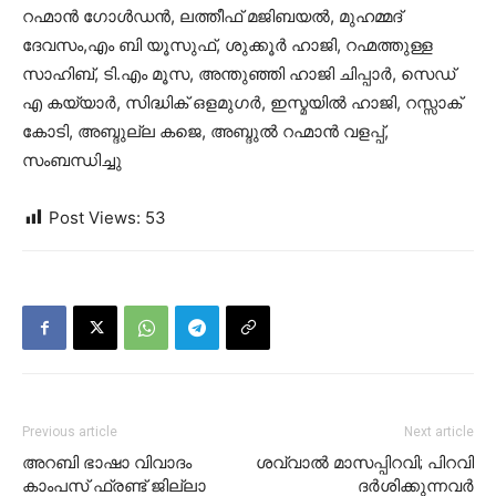
റഹ്മാൻ ഗോൾഡൻ, ലത്തീഫ് മജിബയൽ, മുഹമ്മദ്
ദേവസം,എം ബി യൂസുഫ്, ശുക്കൂർ ഹാജി, റഹ്മത്തുള്ള
സാഹിബ്, ടി.എം മൂസ, അന്തുഞ്ഞി ഹാജി ചിപ്പാർ, സെഡ്
എ കയ്യാർ, സിദ്ധിക് ഒളമുഗർ, ഇസ്മയിൽ ഹാജി, റസ്സാക്
കോടി, അബ്ദുല്ല കജെ, അബ്ദുൽ റഹ്മാൻ വളപ്പ്,
സംബന്ധിച്ചു
Post Views:
53
Previous article
Next article
അറബി ഭാഷാ വിവാദം
ശവ്വാല്‍ മാസപ്പിറവി; പിറവി
കാംപസ് ഫ്രണ്ട് ജില്ലാ
ദര്‍ശിക്കുന്നവര്‍