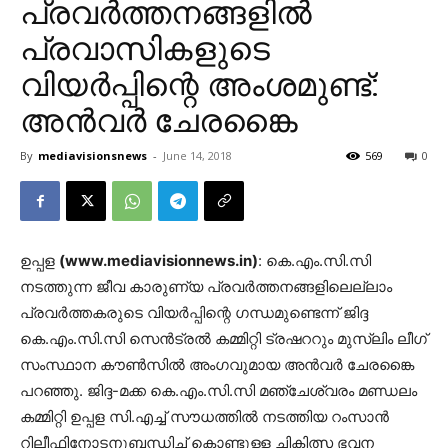
പ്രവർത്തനങ്ങളിൽ
പ്രവാസികളുടെ
വിയർപ്പിന്റെ അംശമുണ്ട്:
അൻവർ ചേരങ്കൈ
By
mediavisionsnews
-
June 14, 2018
569
0
ഉപ്പള
(www.mediavisionnews.in)
: കെ.എം.സി.സി
നടത്തുന്ന ജീവ കാരുണ്യ പ്രവർത്തനങ്ങളിലെല്ലാം
പ്രവർത്തകരുടെ വിയർപ്പിന്റെ ഗന്ധമുണ്ടെന്ന് ജിദ്ദ
കെ.എം.സി.സി സെൻട്രൽ കമ്മിറ്റി ട്രഷററും മുസ്ലിം ലീഗ്
സംസ്ഥാന കൗൺസിൽ അംഗവുമായ അൻവർ ചേരങ്കൈ
പറഞ്ഞു. ജിദ്ദ-മക്ക കെ.എം.സി.സി മഞ്ചേശ്വരം മണ്ഡലം
കമ്മിറ്റി ഉപ്പള സി.എച്ച് സൗധത്തിൽ നടത്തിയ റംസാൻ
റിലീഫിനോടനുബന്ധിച്ച് കൊണ്ടുള്ള ചികിത്സ ഭവന