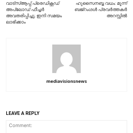
വാട്‌സ്ആപ്പ് പ്രെഡിക്റ്റഡ്
ഹുസൈനബ്ബ വധം: മൂന്ന്
അപ്‌ലോഡ് ഫീച്ചര്‍
ബജ്റംഗ്ദള്‍ പ്രവര്‍ത്തകര്‍
അവതരിപ്പിച്ചു; ഇനി സമയം
അറസ്റ്റില്‍
ലാഭിക്കാം
mediavisionsnews
LEAVE A REPLY