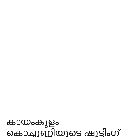
കായംകുളം
കൊച്ചുണ്ണിയുടെ ഷൂട്ടിംഗ്